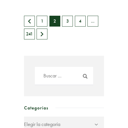
<
1
2
3
4
…
>
241
Categorías