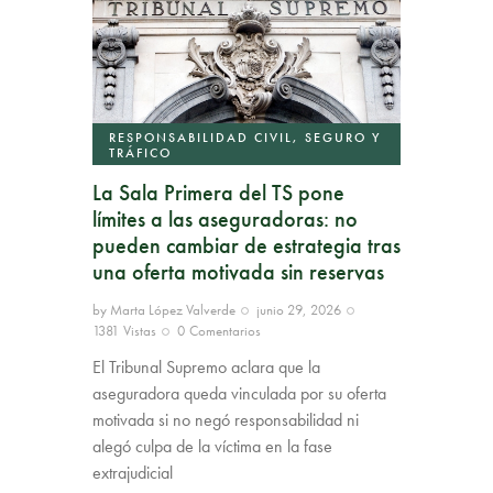
RESPONSABILIDAD CIVIL, SEGURO Y
TRÁFICO
La Sala Primera del TS pone
límites a las aseguradoras: no
pueden cambiar de estrategia tras
una oferta motivada sin reservas
by
Marta López Valverde
junio 29, 2026
1381
Vistas
0
Comentarios
El Tribunal Supremo aclara que la
aseguradora queda vinculada por su oferta
motivada si no negó responsabilidad ni
alegó culpa de la víctima en la fase
extrajudicial