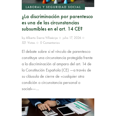
LABORAL Y SEGURIDAD SOCIAL
¿La discriminación por parentesco
es una de las circunstancias
subsumibles en el art. 14 CE?
by
Alberto Sierra Villaécija
julio 17, 2026
521
Vistas
0
Comentarios
El debate sobre si el vínculo de parentesco
constituye una circunstancia protegida frente
a la discriminación al amparo del art. 14 de
la Constitución Española (CE) —a través de
su cláusula de cierre de «cualquier otra
condición o circunstancia personal o
social»—…