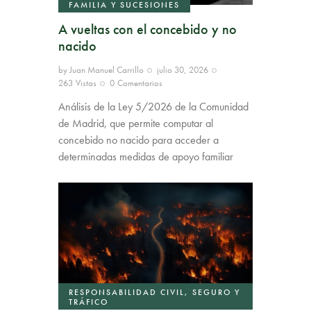
FAMILIA Y SUCESIONES
A vueltas con el concebido y no
nacido
by
Juan Manuel Carrillo
julio 30, 2026
263
Vistas
0
Comentarios
Análisis de la Ley 5/2026 de la Comunidad
de Madrid, que permite computar al
concebido no nacido para acceder a
determinadas medidas de apoyo familiar
RESPONSABILIDAD CIVIL, SEGURO Y
TRÁFICO