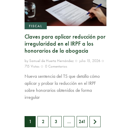
FISCAL
Claves para aplicar reducción por
irregularidad en el IRPF a los
honorarios de la abogacía
by
Samuel de Huerta Hernández
julio 15, 2026
715
Vistas
0
Comentarios
Nueva sentencia del TS que detalla cómo
aplicar y probar la reducción en el IRPF
sobre honorarios obtenidos de forma
irregular
1
2
3
>
…
241