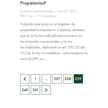
Propietarios?
by
María José Polo Portilla
julio 30, 2012
930
Vistas
0
Comentarios
Tratando este tema en el régimen de
propiedad horizontal en Cataluña, diríamos
que es la fecha indicada para hacerlo en
las viviendas vacacionales y no en
las habituales. Aplicando el art. 553.20 del
CCCat, la ley no establece, como tampoco lo
hace la LPH, un…
<
1
…
237
238
239
>
240
241