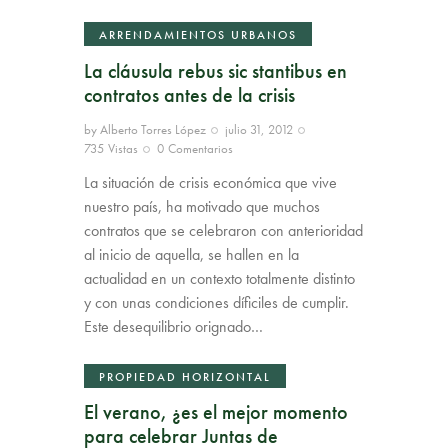
ARRENDAMIENTOS URBANOS
La cláusula rebus sic stantibus en
contratos antes de la crisis
by
Alberto Torres López
julio 31, 2012
735
Vistas
0
Comentarios
La situación de crisis económica que vive
nuestro país, ha motivado que muchos
contratos que se celebraron con anterioridad
al inicio de aquella, se hallen en la
actualidad en un contexto totalmente distinto
y con unas condiciones díficiles de cumplir.
Este desequilibrio orignado…
PROPIEDAD HORIZONTAL
El verano, ¿es el mejor momento
para celebrar Juntas de