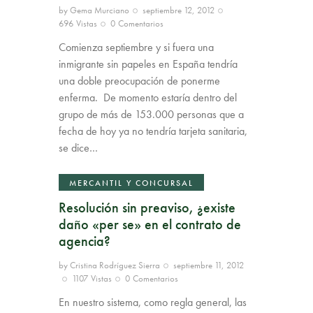
by
Gema Murciano
septiembre 12, 2012
696
Vistas
0
Comentarios
Comienza septiembre y si fuera una
inmigrante sin papeles en España tendría
una doble preocupación de ponerme
enferma. De momento estaría dentro del
grupo de más de 153.000 personas que a
fecha de hoy ya no tendría tarjeta sanitaria,
se dice…
MERCANTIL Y CONCURSAL
Resolución sin preaviso, ¿existe
daño «per se» en el contrato de
agencia?
by
Cristina Rodríguez Sierra
septiembre 11, 2012
1107
Vistas
0
Comentarios
En nuestro sistema, como regla general, las