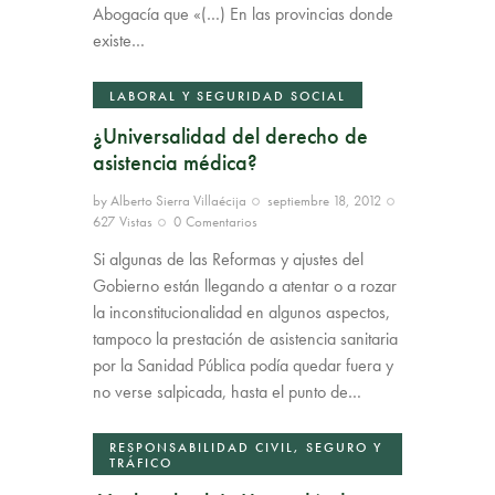
Abogacía que «(…) En las provincias donde
existe…
LABORAL Y SEGURIDAD SOCIAL
¿Universalidad del derecho de
asistencia médica?
by
Alberto Sierra Villaécija
septiembre 18, 2012
627
Vistas
0
Comentarios
Si algunas de las Reformas y ajustes del
Gobierno están llegando a atentar o a rozar
la inconstitucionalidad en algunos aspectos,
tampoco la prestación de asistencia sanitaria
por la Sanidad Pública podía quedar fuera y
no verse salpicada, hasta el punto de…
RESPONSABILIDAD CIVIL, SEGURO Y
TRÁFICO