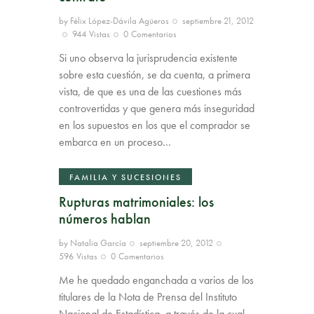
by
Félix López-Dávila Agüeros
septiembre 21, 2012
944
Vistas
0
Comentarios
Si uno observa la jurisprudencia existente
sobre esta cuestión, se da cuenta, a primera
vista, de que es una de las cuestiones más
controvertidas y que genera más inseguridad
en los supuestos en los que el comprador se
embarca en un proceso…
FAMILIA Y SUCESIONES
Rupturas matrimoniales: los
números hablan
by
Natalia García
septiembre 20, 2012
596
Vistas
0
Comentarios
Me he quedado enganchada a varios de los
titulares de la Nota de Prensa del Instituto
Nacional de Estadística, a través de la cual