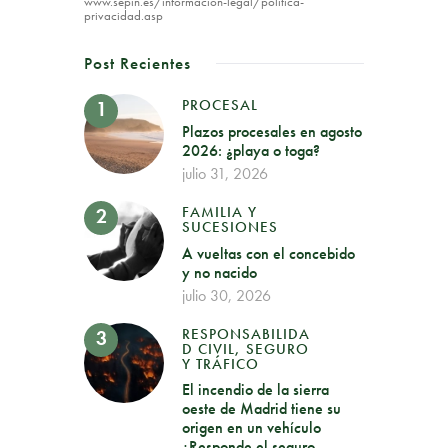
www.sepin.es/informacion-legal/politica-
privacidad.asp
Post Recientes
PROCESAL
Plazos procesales en agosto
2026: ¿playa o toga?
julio 31, 2026
FAMILIA Y
SUCESIONES
A vueltas con el concebido
y no nacido
julio 30, 2026
RESPONSABILIDA
D CIVIL, SEGURO
Y TRÁFICO
El incendio de la sierra
oeste de Madrid tiene su
origen en un vehículo
¿Responde el seguro