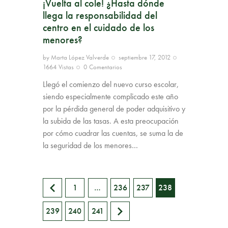
¡Vuelta al cole! ¿Hasta dónde
llega la responsabilidad del
centro en el cuidado de los
menores?
by
Marta López Valverde
septiembre 17, 2012
1664
Vistas
0
Comentarios
Llegó el comienzo del nuevo curso escolar,
siendo especialmente complicado este año
por la pérdida general de poder adquisitivo y
la subida de las tasas. A esta preocupación
por cómo cuadrar las cuentas, se suma la de
la seguridad de los menores…
<
1
…
236
237
238
239
>
240
241