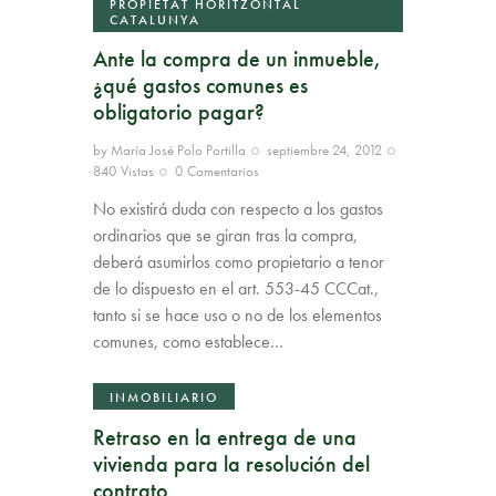
PROPIETAT HORITZONTAL
CATALUNYA
Ante la compra de un inmueble,
¿qué gastos comunes es
obligatorio pagar?
by
María José Polo Portilla
septiembre 24, 2012
840
Vistas
0
Comentarios
No existirá duda con respecto a los gastos
ordinarios que se giran tras la compra,
deberá asumirlos como propietario a tenor
de lo dispuesto en el art. 553-45 CCCat.,
tanto si se hace uso o no de los elementos
comunes, como establece…
INMOBILIARIO
Retraso en la entrega de una
vivienda para la resolución del
contrato