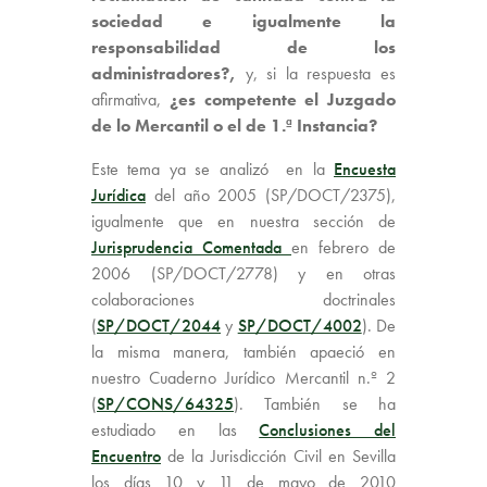
sociedad e igualmente la
responsabilidad de los
administradores?,
y, si la respuesta es
afirmativa,
¿es competente el Juzgado
de lo Mercantil o el de 1.ª Instancia?
Este tema ya se analizó en la
Encuesta
Jurídica
del año 2005 (SP/DOCT/2375),
igualmente que en nuestra sección de
Jurisprudencia Comentada
en febrero de
2006 (SP/DOCT/2778) y en otras
colaboraciones doctrinales
(
SP/DOCT/2044
y
SP/DOCT/4002
). De
la misma manera, también apaeció en
nuestro Cuaderno Jurídico Mercantil n.º 2
(
SP/CONS/64325
). También se ha
estudiado en las
Conclusiones del
Encuentro
de la Jurisdicción Civil en Sevilla
los días 10 y 11 de mayo de 2010