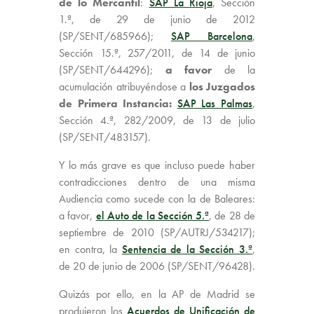
de lo Mercantil
:
SAP La Rioja
, Sección
1.ª, de 29 de junio de 2012
(SP/SENT/685966);
SAP Barcelona
,
Sección 15.ª, 257/2011, de 14 de junio
(SP/SENT/644296);
a favor
de la
acumulación atribuyéndose a
los Juzgados
de Primera Instancia:
SAP Las Palmas
,
Sección 4.ª, 282/2009, de 13 de julio
(SP/SENT/483157).
Y lo más grave es que incluso puede haber
contradicciones dentro de una misma
Audiencia como sucede con la de Baleares:
a favor,
el Auto de la Sección 5.ª
, de 28 de
septiembre de 2010 (SP/AUTRJ/534217);
en contra, la
Sentencia de la Sección 3.ª
,
de 20 de junio de 2006 (SP/SENT/96428).
Quizás por ello, en la AP de Madrid se
produjeron los
Acuerdos de Unificación de