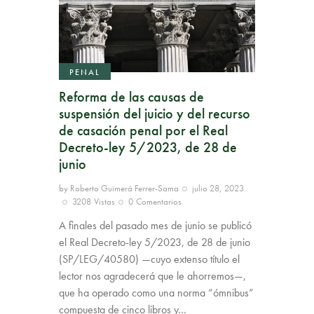
PENAL
Reforma de las causas de
suspensión del juicio y del recurso
de casación penal por el Real
Decreto-ley 5/2023, de 28 de
junio
by
Roberto Guimerá Ferrer-Sama
julio 28, 2023
3208
Vistas
0
Comentarios
A finales del pasado mes de junio se publicó
el Real Decreto-ley 5/2023, de 28 de junio
(SP/LEG/40580) —cuyo extenso título el
lector nos agradecerá que le ahorremos—,
que ha operado como una norma “ómnibus”
compuesta de cinco libros y…