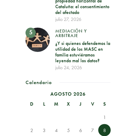
propiedad horizontal de
Cataluña: el consentimiento
del afectado
julio 27, 2026
MEDIACIÓN Y
ARBITRAJE
¿Y si quienes defendemos la
utilidad de los MASC en
familia estuviéramos
leyendo mal los datos?
julio 24, 2026
Calendario
AGOSTO 2026
D
L
M
X
J
V
S
1
2
3
4
5
6
7
8