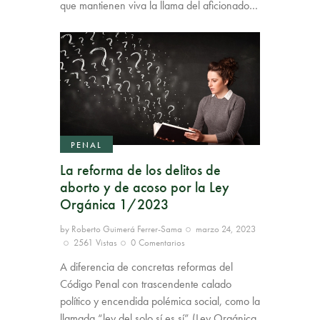
que mantienen viva la llama del aficionado…
PENAL
La reforma de los delitos de
aborto y de acoso por la Ley
Orgánica 1/2023
by
Roberto Guimerá Ferrer-Sama
marzo 24, 2023
2561
Vistas
0
Comentarios
A diferencia de concretas reformas del
Código Penal con trascendente calado
político y encendida polémica social, como la
llamada “ley del solo sí es sí” (Ley Orgánica