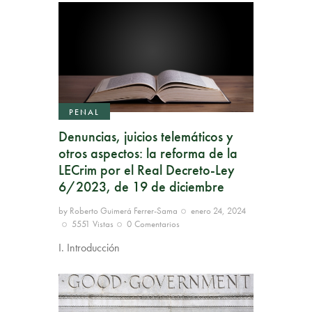
PENAL
Denuncias, juicios telemáticos y
otros aspectos: la reforma de la
LECrim por el Real Decreto-Ley
6/2023, de 19 de diciembre
by
Roberto Guimerá Ferrer-Sama
enero 24, 2024
5551
Vistas
0
Comentarios
I. Introducción