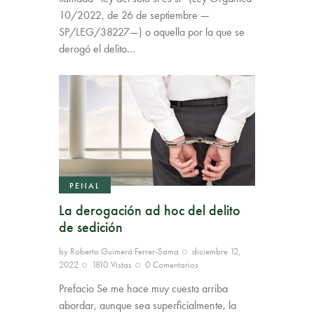
10/2022, de 26 de septiembre —
SP/LEG/38227—) o aquella por la que se
derogó el delito…
PENAL
La derogación ad hoc del delito
de sedición
by
Roberto Guimerá Ferrer-Sama
diciembre 12,
2022
1810
Vistas
0
Comentarios
Prefacio Se me hace muy cuesta arriba
abordar, aunque sea superficialmente, la