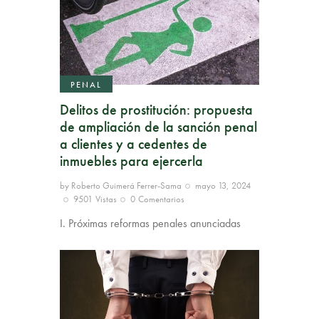
PENAL
Delitos de prostitución: propuesta
de ampliación de la sanción penal
a clientes y a cedentes de
inmuebles para ejercerla
by
Roberto Guimerá Ferrer-Sama
mayo 13, 2024
9501
Vistas
0
Comentarios
I. Próximas reformas penales anunciadas