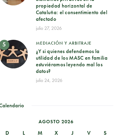
propiedad horizontal de
Cataluña: el consentimiento del
afectado
julio 27, 2026
MEDIACIÓN Y ARBITRAJE
¿Y si quienes defendemos la
utilidad de los MASC en familia
estuviéramos leyendo mal los
datos?
julio 24, 2026
Calendario
AGOSTO 2026
D
L
M
X
J
V
S