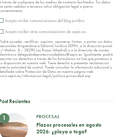
a través de cualquiera de los medios de contacto facilitados. Tus datos
no serán cedidos a terceros salvo obligación legal o previo
consentimiento.
Acepto recibir comunicaciones del blog jurídico
Acepto recibir otras comunicaciones de sepin.es.
Podrá acceder, rectificar, suprimir, oponerse, limitar, o portar sus datos
personales dirigiéndose a Editorial Jurídica SEPIN, a la dirección postal
c/ Mahón, 8 – 28290 Las Rozas (Madrid) o a la dirección de correo
electrónico delegadodeprotecciondedatos@sepin.es. Igualmente, podrá
ejercitar sus derechos a través de los formularios on line que ponemos a
su disposición en nuestra web. Tiene derecho a presentar reclamación
ante la autoridad de control. Puede consultar la información adicional y
detallada sobre Protección de Datos en nuestra página web:
www.sepin.es/informacion-legal/politica-privacidad.asp
Post Recientes
PROCESAL
Plazos procesales en agosto
2026: ¿playa o toga?