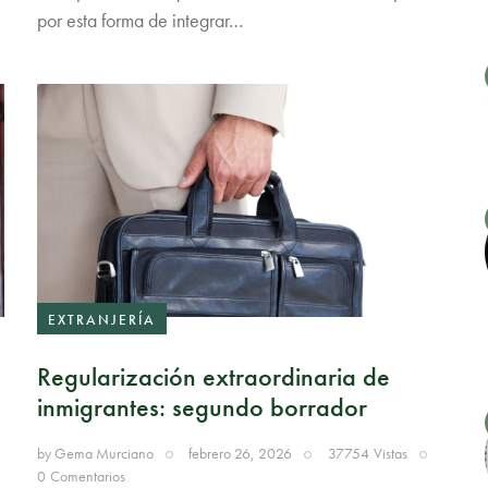
por esta forma de integrar…
EXTRANJERÍA
Regularización extraordinaria de
inmigrantes: segundo borrador
by
Gema Murciano
febrero 26, 2026
37754
Vistas
0
Comentarios