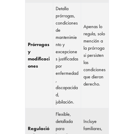
Detalla
prórrogas,
condiciones
Apenas lo
de
regula, solo
mantenimie
mención a
Prórrogas
nto y
la prórroga
y
excepcione
si persisten
modificaci
s justificadas
las
ones
por
condiciones
enfermedad
que dieron
,
derecho.
discapacida
d,
jubilación.
Flexible,
detallada
Incluye
Regulació
para
familiares,