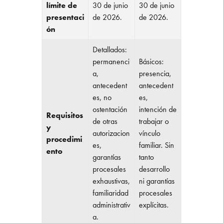
límite de
30 de junio
30 de junio
presentaci
de 2026.
de 2026.
ón
Detallados:
permanenci
Básicos:
a,
presencia,
antecedent
antecedent
es, no
es,
ostentación
intención de
Requisitos
de otras
trabajar o
y
autorizacion
vínculo
procedimi
es,
familiar. Sin
ento
garantías
tanto
procesales
desarrollo
exhaustivas,
ni garantías
familiaridad
procesales
administrativ
explícitas.
a.