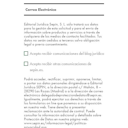
Editorial Jurídica Sepín, S. L. sólo tratará sus datos
para la gestión de esta solicitud y para el envío de
información sobre productos y servicios a través de
cualquiera de los medios de contacto facilitados. Tus
datos no serán cedidos a terceros salvo obligación
legal o previo consentimiento.
Acepto recibir comunicaciones del blog jurídico
Acepto recibir otras comunicaciones de
sepin.es.
Podrá acceder, rectificar, suprimir, oponerse, limitar,
o portar sus datos personales dirigiéndose a Editorial
Jurídica SEPIN, a la dirección postal c/ Mahón, 8 –
28290 Las Rozas (Madrid) o a la dirección de correo
electrónico delegadodeprotecciondedatos@sepin.es.
Igualmente, podrá ejercitar sus derechos a través de
los formularios on line que ponemos a su disposición
en nuestra web. Tiene derecho a presentar
reclamación ante la autoridad de control. Puede
consultar la información adicional y detallada sobre
Protección de Datos en nuestra página web:
www.sepin.es/informacion-legal/politica-
privacidad.asp