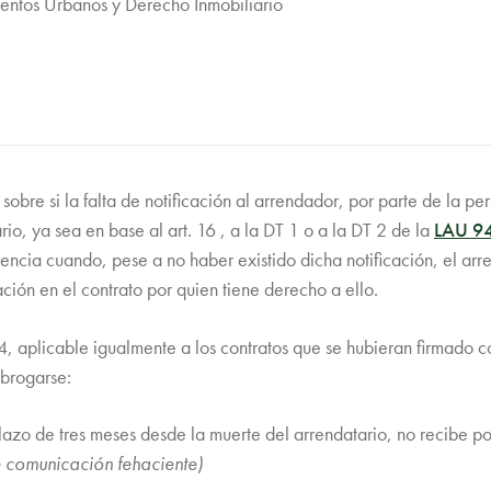
entos Urbanos y Derecho Inmobiliario
n sobre si la falta de notificación al arrendador, por parte de la 
io, ya sea en base al art. 16 , a la DT 1 o a la DT 2 de la
LAU 9
igencia cuando, pese a no haber existido dicha notificación, el a
ación en el contrato por quien tiene derecho a ello.
4, aplicable igualmente a los contratos que se hubieran firmado co
ubrogarse:
lazo de tres meses desde la muerte del arrendatario, no recibe por
de comunicación fehaciente)