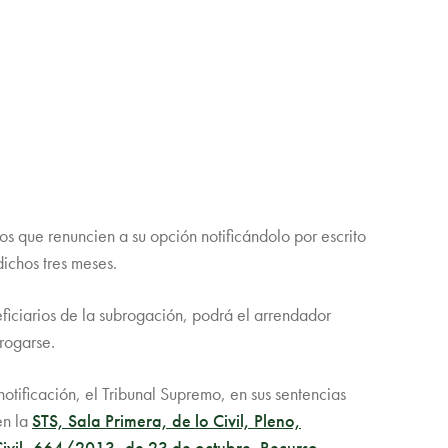
os que renuncien a su opción notificándolo por escrito
dichos tres meses.
eficiarios de la subrogación, podrá el arrendador
rogarse.
otificación, el Tribunal Supremo, en sus sentencias
en la
STS, Sala Primera, de lo Civil, Pleno,
 Civil, 664/2013, de 23 de octubre. Recurso