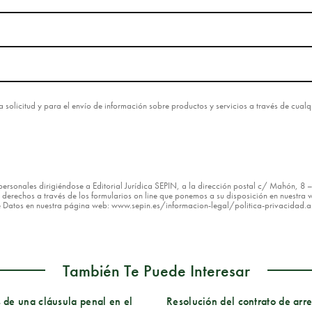
esta solicitud y para el envío de información sobre productos y servicios a través de cua
os personales dirigiéndose a Editorial Jurídica SEPIN, a la dirección postal c/ Mahón, 
erechos a través de los formularios on line que ponemos a su disposición en nuestra w
de Datos en nuestra página web: www.sepin.es/informacion-legal/politica-privacidad.
También Te Puede Interesar
 de una cláusula penal en el
Resolución del contrato de arr