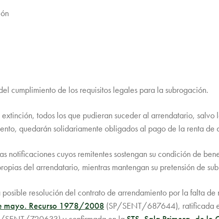
ión
del cumplimiento de los requisitos legales para la subrogación.
extinción, todos los que pudieran suceder al arrendatario, salvo l
miento, quedarán solidariamente obligados al pago de la renta de 
ias notificaciones cuyos remitentes sostengan su condición de ben
propias del arrendatario, mientras mantengan su pretensión de sub
posible resolución del contrato de arrendamiento por la falta de n
 de mayo. Recurso 1978/2008
(SP/SENT/687644), ratificada 
P/SENT/720633) y confirmada en la
STS, Sala Primera, de lo