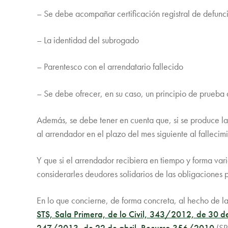
– Se debe acompañar certificación registral de defunc
– La identidad del subrogado
– Parentesco con el arrendatario fallecido
– Se debe ofrecer, en su caso, un principio de prueba 
Además, se debe tener en cuenta que, si se produce la 
al arrendador en el plazo del mes siguiente al falleci
Y que si el arrendador recibiera en tiempo y forma var
considerarles deudores solidarios de las obligaciones 
En lo que concierne, de forma concreta, al hecho de la 
STS, Sala Primera, de lo Civil, 343/2012, de 30
247/2013, de 22 de abril. Recurso 356/2010
(S