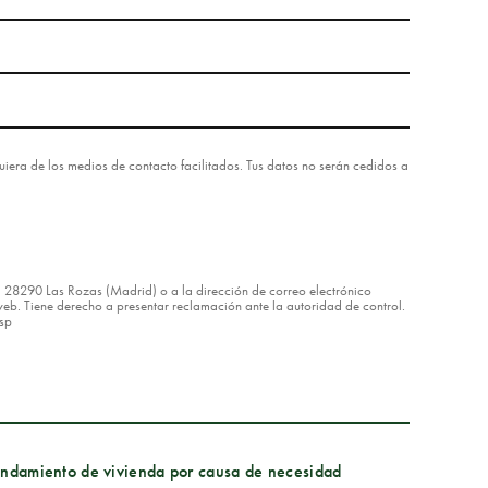
lquiera de los medios de contacto facilitados. Tus datos no serán cedidos a
8 – 28290 Las Rozas (Madrid) o a la dirección de correo electrónico
eb. Tiene derecho a presentar reclamación ante la autoridad de control.
asp
endamiento de vivienda por causa de necesidad