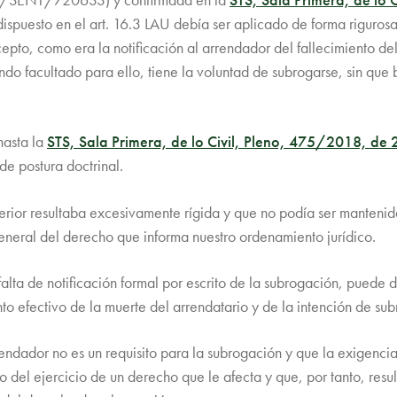
uesto en el art. 16.3 LAU debía ser aplicado de forma rigurosa 
cepto, como era la notificación al arrendador del fallecimiento d
ndo facultado para ello, tiene la voluntad de subrogarse, sin que
hasta la
STS, Sala Primera, de lo Civil, Pleno, 475/2018, de
 postura doctrinal.
terior resultaba excesivamente rígida y que no podía ser mantenida
neral del derecho que informa nuestro ordenamiento jurídico.
falta de notificación formal por escrito de la subrogación, puede d
nto efectivo de la muerte del arrendatario y de la intención de su
endador no es un requisito para la subrogación y que la exigencia
el ejercicio de un derecho que le afecta y que, por tanto, resulta