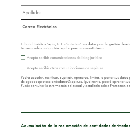
Editorial Jurídica Sepín, S. L. sólo tratará sus datos para la gestión de 
terceros salvo obligación legal o previo consentimiento.
Acepto recibir comunicaciones del blog jurídico
Acepto recibir otras comunicaciones de sepin.es.
Podrá acceder, rectificar, suprimir, oponerse, limitar, o portar sus dat
delegadodeprotecciondedatos@sepin.es. Igualmente, podrá ejercitar sus d
Puede consultar la información adicional y detallada sobre Protección 
Acumulación de la reclamación de cantidades derivadas