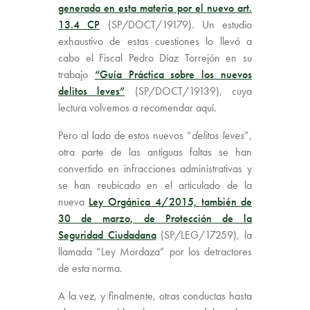
generada en esta materia por el nuevo art.
13.4 CP
(SP/DOCT/19179). Un estudio
exhaustivo de estas cuestiones lo llevó a
cabo el Fiscal Pedro Díaz Torrejón en su
trabajo
“Guía Práctica sobre los nuevos
delitos leves”
(SP/DOCT/19139), cuya
lectura volvemos a recomendar aquí.
Pero al lado de estos nuevos “
delitos leves
”,
otra parte de las antiguas faltas se han
convertido en infracciones administrativas y
se han reubicado en el articulado de la
nueva
Ley Orgánica 4/2015, también de
30 de marzo, de Protección de la
Seguridad Ciudadana
(SP/LEG/17259), la
llamada “Ley Mordaza” por los detractores
de esta norma.
A la vez, y finalmente, otras conductas hasta