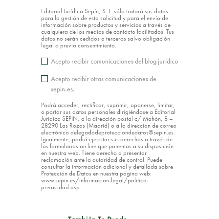
Editorial Jurídica Sepín, S. L. sólo tratará sus datos
para la gestión de esta solicitud y para el envío de
información sobre productos y servicios a través de
cualquiera de los medios de contacto facilitados. Tus
datos no serán cedidos a terceros salvo obligación
legal o previo consentimiento.
Acepto recibir comunicaciones del blog jurídico
Acepto recibir otras comunicaciones de
sepin.es.
Podrá acceder, rectificar, suprimir, oponerse, limitar,
o portar sus datos personales dirigiéndose a Editorial
Jurídica SEPIN, a la dirección postal c/ Mahón, 8 –
28290 Las Rozas (Madrid) o a la dirección de correo
electrónico delegadodeprotecciondedatos@sepin.es.
Igualmente, podrá ejercitar sus derechos a través de
los formularios on line que ponemos a su disposición
en nuestra web. Tiene derecho a presentar
reclamación ante la autoridad de control. Puede
consultar la información adicional y detallada sobre
Protección de Datos en nuestra página web:
www.sepin.es/informacion-legal/politica-
privacidad.asp