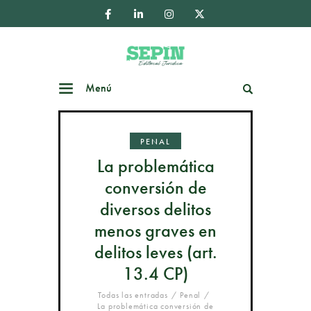
Menú
Buscar
PENAL
La problemática
conversión de
diversos delitos
menos graves en
delitos leves (art.
13.4 CP)
Todas las entradas
Penal
La problemática conversión de