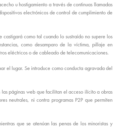
acecho u hostigamiento a través de continuas llamadas
 dispositivos electrónicos de control de cumplimiento de
se castigará como tal cuando lo sustraído no supere los
nstancias, como desamparo de la víctima, pillaje en
stros eléctricos o de cableado de telecomunicaciones.
nar el lugar. Se introduce como conducta agravada del
las páginas web que facilitan el acceso ilícito a obras
ores neutrales, ni contra programas P2P que permiten
mientras que se atenúan las penas de los minoristas y