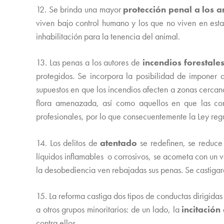
12. Se brinda una mayor
protección penal a los 
viven bajo control humano y los que no viven en esta
inhabilitación para la tenencia del animal.
13. Las penas a los autores de
incendios forestale
protegidos. Se incorpora la posibilidad de imponer a
supuestos en que los incendios afecten a zonas cercan
flora amenazada, así como aquellos en que las condi
profesionales, por lo que consecuentemente la Ley regu
14. Los delitos de
atentado
se redefinen, se reduce 
líquidos inflamables o corrosivos, se acometa con un v
la desobediencia ven rebajadas sus penas. Se castigará
15. La reforma castiga dos tipos de conductas dirigidas 
a otros grupos minoritarios: de un lado, la
incitación
contra ellos.