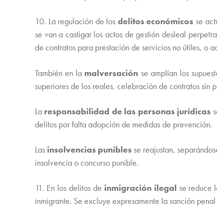
10. La regulación de los
delitos económicos
se actu
se van a castigar los actos de gestión desleal perpet
de contratos para prestación de servicios no útiles, o aq
También en la
malversación
se amplían los supuesto
superiores de los reales, celebración de contratos sin p
La
responsabilidad de las personas jurídicas
s
delitos por falta adopción de medidas de prevención.
Las
insolvencias punibles
se reajustan, separándose
insolvencia o concurso punible.
11. En los delitos de
inmigración ilegal
se reduce l
inmigrante. Se excluye expresamente la sanción penal 