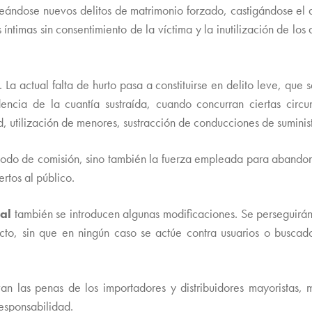
reándose nuevos delitos de matrimonio forzado, castigándose el 
ntimas sin consentimiento de la víctima y la inutilización de los
 La actual falta de hurto pasa a constituirse en delito leve, que 
encia de la cuantía sustraída, cuando concurran ciertas circu
ad, utilización de menores, sustracción de conducciones de sumini
 modo de comisión, sino también la fuerza empleada para abando
rtos al público.
ial
también se introducen algunas modificaciones. Se perseguirán 
ecto, sin que en ningún caso se actúe contra usuarios o buscad
avan las penas de los importadores y distribuidores mayoristas, 
responsabilidad.