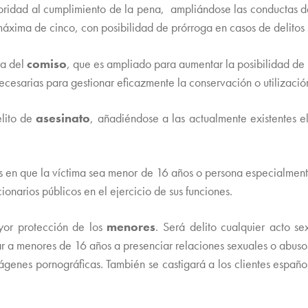
oridad al cumplimiento de la pena, ampliándose las conductas del
máxima de cinco, con posibilidad de prórroga en casos de delitos 
ra del
comiso
, que es ampliado para aumentar la posibilidad de 
ecesarias para gestionar eficazmente la conservación o utilización
elito de
asesinato
, añadiéndose a las actualmente existentes el
s en que la víctima sea menor de 16 años o persona especialment
onarios públicos en el ejercicio de sus funciones.
yor protección de los
menores
. Será delito cualquier acto s
 a menores de 16 años a presenciar relaciones sexuales o abusos 
genes pornográficas. También se castigará a los clientes español