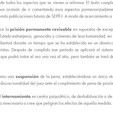
a de todos los aspectos que se vienen a reformar. El texto compl
mos ocasión de ir comentando esos aspectos pormenorizadamen
demás publicaciones futuras de SEPÍN. A modo de acercamiento a l
uce la
prisión permanente revisable
en supuestos de excepc
e Estado extranjeros, genocidio y crímenes de lesa humanidad; en 
libertad durante un tiempo que se ha establecido en un abanico
ristas. Después de cumplido ese periodo se aplicará el sistem
 que podrá instar el reo una vez al año, pero también se hará d
como una
suspensión
de la pena, estableciéndose un único ré
discrecionalidad del juez ante el cumplimiento de pena de prisió
l
internamiento
en centro psiquiátrico, de deshabituación o d
ma innecesaria o cree que peligran los efectos de aquella medida.