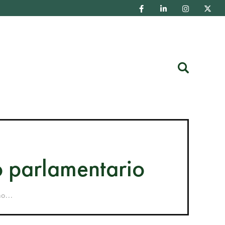
Buscar
o parlamentario
o...