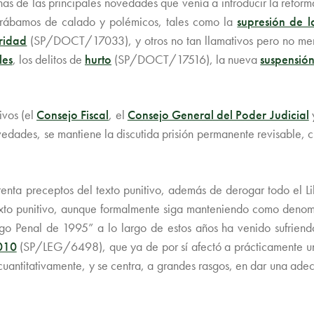
as de las principales novedades que venía a introducir la reforma
erábamos de calado y polémicos, tales como la
supresión de la
ridad
(SP/DOCT/17033), y otros no tan llamativos pero no men
les
, los delitos de
hurto
(SP/DOCT/17516), la nueva
suspensión
ivos (el
Consejo Fiscal
, el
Consejo General del Poder Judicial
y
vedades, se mantiene la discutida prisión permanente revisable, 
ta preceptos del texto punitivo, además de derogar todo el Libr
o texto punitivo, aunque formalmente siga manteniendo como den
o Penal de 1995” a lo largo de estos años ha venido sufriendo
010
(SP/LEG/6498), que ya de por sí afectó a prácticamente un 
cuantitativamente, y se centra, a grandes rasgos, en dar una ade