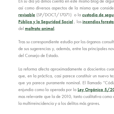
En su día ya dimos cuenta en este mismo blog de algun
así como diversos aspectos de la misma que consid
revisable
(SP/DOCT/17071) o la
custodia de segu
Pública y la Seguridad Social
, los
incendios foresta
del
maltrato animal
.
Tras su correspondiente estudio por los órganos consult
de sus sugerencias y, además, entre las principales no
del Consejo de Estado.
La reforma afecta aproximadamente a doscientos cuaren
que, en la práctica, casi parece constituir un nuev
que ya parece puramente nominal. El llamado “Códig
enjundia como la operada por la
Ley Orgánica 5/2
mas relevante que la de 2010, tanto cualitativa como 
la multirreincidencia y a los delitos más graves.