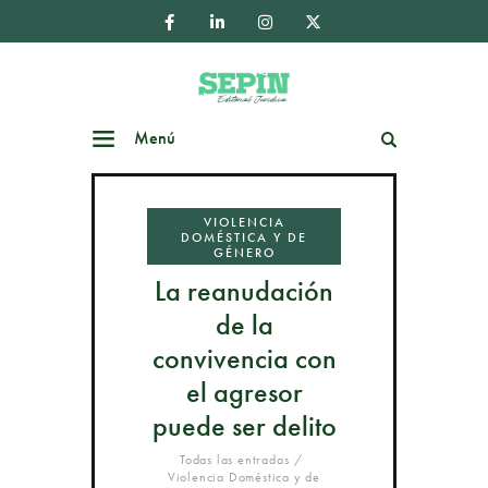
Menú
Buscar
VIOLENCIA
DOMÉSTICA Y DE
GÉNERO
La reanudación
de la
convivencia con
el agresor
puede ser delito
Todas las entradas
Violencia Doméstica y de