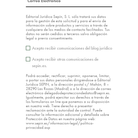
Editorial Jurídica Sepín, S. L. sólo tratará sus datos
para la gestión de esta solicitud y para el envío de
información sobre productos y servicios a través de
cualquiera de los medios de contacto facilitados. Tus
datos no serán cedidos a terceros salvo obligación
legal o previo consentimiento.
Acepto recibir comunicaciones del blog jurídico
Acepto recibir otras comunicaciones de
sepin.es.
Podrá acceder, rectificar, suprimir, oponerse, limitar,
o portar sus datos personales dirigiéndose a Editorial
Jurídica SEPIN, a la dirección postal c/ Mahón, 8 –
28290 Las Rozas (Madrid) o a la dirección de correo
electrónico delegadodeprotecciondedatos@sepin.es.
Igualmente, podrá ejercitar sus derechos a través de
los formularios on line que ponemos a su disposición
en nuestra web. Tiene derecho a presentar
reclamación ante la autoridad de control. Puede
consultar la información adicional y detallada sobre
Protección de Datos en nuestra página web:
www.sepin.es/informacion-legal/politica-
privacidad.asp