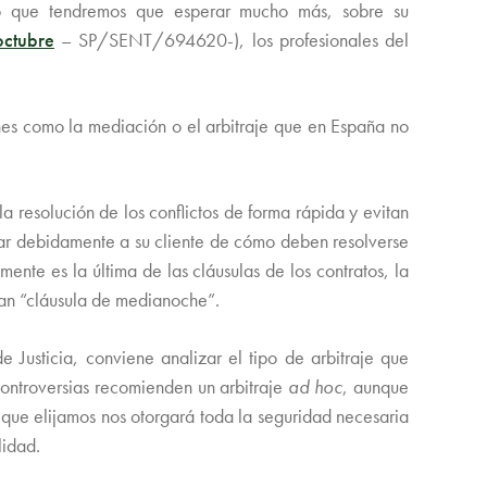
 lo que tendremos que esperar mucho más, sobre su
ctubre
– SP/SENT/694620-), los profesionales del
iones como la mediación o el arbitraje que en España no
a resolución de los conflictos de forma rápida y evitan
orar debidamente a su cliente de cómo deben resolverse
ente es la última de las cláusulas de los contratos, la
nan “cláusula de medianoche”.
e Justicia, conviene analizar el tipo de arbitraje que
controversias recomienden un arbitraje
ad hoc
, aunque
al que elijamos nos otorgará toda la seguridad necesaria
lidad.