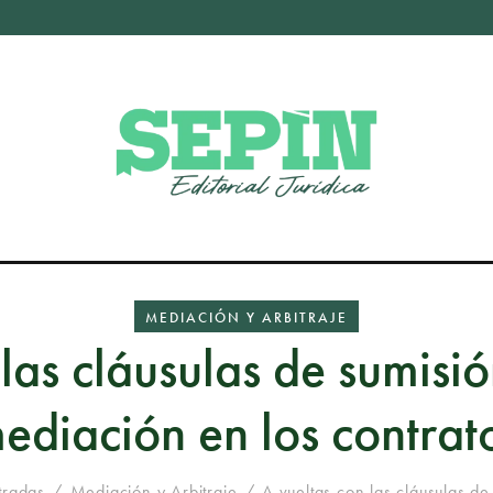
MEDIACIÓN Y ARBITRAJE
las cláusulas de sumisió
ediación en los contrat
tradas
Mediación y Arbitraje
A vueltas con las cláusulas de