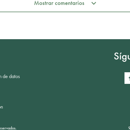
Mostrar comentarios
Mostrar comentarios
Síg
n de datos
ón
eservados.