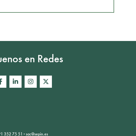
uenos en Redes
91 352 75 51
·
sac@sepin.es