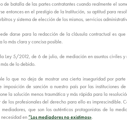
llo de batalla de las partes contratantes cuando realmente el some
e entonces en el prestigio de la Institución, su aptitud para resol
rbitros y sistema de elección de los mismos, servicios administrat
uede darse para la redacción de la cláusula contractual es que
a lo más clara y concisa posible.
a Ley 5/2012, de 6 de julio, de mediación en asuntos civiles y 
 más de lo debido.
e lo que no deja de mostrar una cierta inseguridad por parte 
imposición de sanción a nuestro país por las instituciones d
pone la solución menos traumática y más rápida para la resolución
r de los profesionales del derecho para ello es imprescindible. 
mediadores, que son los auténticos protagonistas de la media
a necesidad en
“Los mediadores no existimos»
.