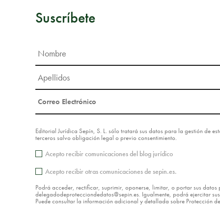
Suscríbete
Editorial Jurídica Sepín, S. L. sólo tratará sus datos para la gestión de 
terceros salvo obligación legal o previo consentimiento.
Acepto recibir comunicaciones del blog jurídico
Acepto recibir otras comunicaciones de sepin.es.
Podrá acceder, rectificar, suprimir, oponerse, limitar, o portar sus dat
delegadodeprotecciondedatos@sepin.es. Igualmente, podrá ejercitar sus d
Puede consultar la información adicional y detallada sobre Protección 