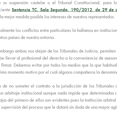
e su suspensión cautelar o el Tribunal Constitucional, para
eciente
Sentencia TC, Sala Segunda, 190/2012, de 29 de o
 mejor medida posible los intereses de nuestros representados.
ialmente los conflictos entre particulares la hallamos en instituc
tros países de nuestro entorno.
bargo ambas nos alejan de los Tribunales de Justicia, permiten l
debe llevar al profesional del derecho a la conveniencia de ases
 firmar. Debemos evitar por todos los medios que la que habitualm
 último momento motivo por el cual algunos compañeros la denomi
 de no someter el contrato a la jurisdicción de los Tribunales d
 un arbitraje institucional aunque nada impide que determinadas 
jas del primero de ellos son evidentes pues la Institución arbitr
supervisión del proceso que le dotará sin duda de una mayor agi