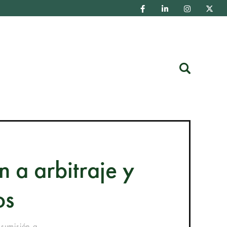
Buscar
n a arbitraje y
os
 sumisión a...