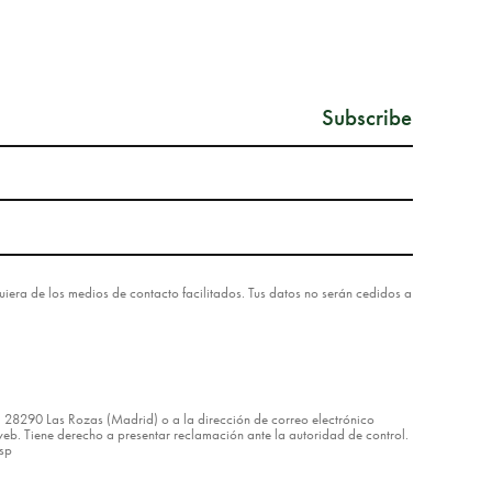
lquiera de los medios de contacto facilitados. Tus datos no serán cedidos a
8 – 28290 Las Rozas (Madrid) o a la dirección de correo electrónico
eb. Tiene derecho a presentar reclamación ante la autoridad de control.
asp