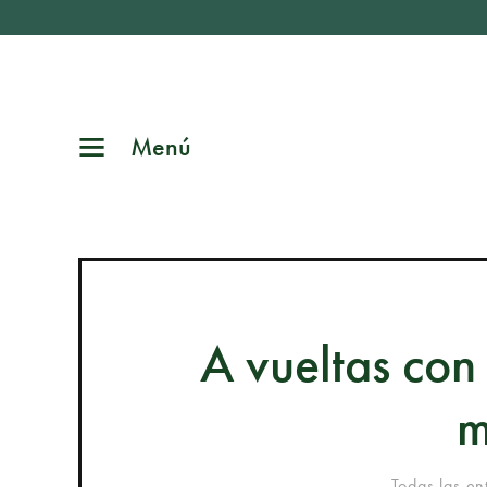
Menú
A vueltas con 
m
Todas las en