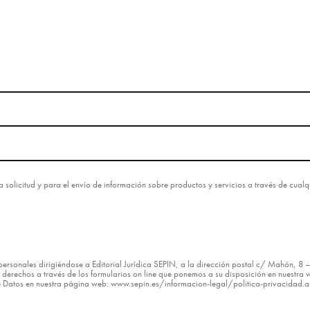
esta solicitud y para el envío de información sobre productos y servicios a través de cua
os personales dirigiéndose a Editorial Jurídica SEPIN, a la dirección postal c/ Mahón, 
erechos a través de los formularios on line que ponemos a su disposición en nuestra w
de Datos en nuestra página web: www.sepin.es/informacion-legal/politica-privacidad.