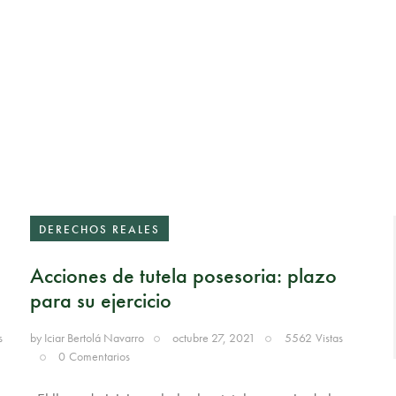
DERECHOS REALES
Acciones de tutela posesoria: plazo
para su ejercicio
s
by
Iciar Bertolá Navarro
octubre 27, 2021
5562
Vistas
0
Comentarios