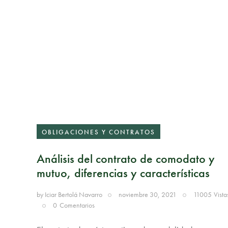
OBLIGACIONES Y CONTRATOS
Análisis del contrato de comodato y
mutuo, diferencias y características
by
Iciar Bertolá Navarro
noviembre 30, 2021
11005
Vista
0
Comentarios