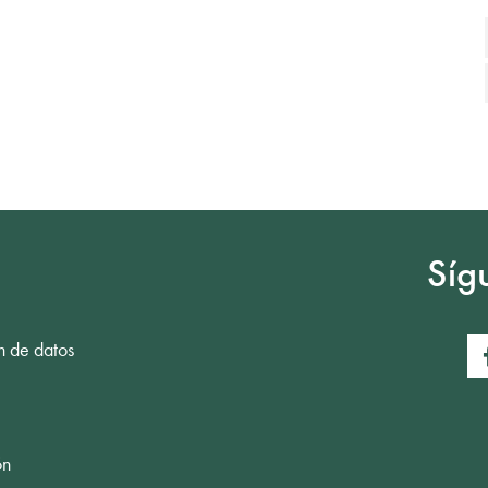
Síg
n de datos
ón