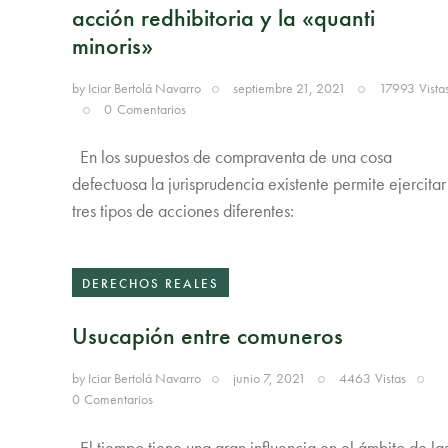
acción redhibitoria y la «quanti
minoris»
by
Iciar Bertolá Navarro
septiembre 21, 2021
17993
Vista
0
Comentarios
En los supuestos de compraventa de una cosa
defectuosa la jurisprudencia existente permite ejercitar
tres tipos de acciones diferentes:
DERECHOS REALES
Usucapión entre comuneros
by
Iciar Bertolá Navarro
junio 7, 2021
4463
Vistas
0
Comentarios
El tiempo tiene una gran influencia en el ámbito de la