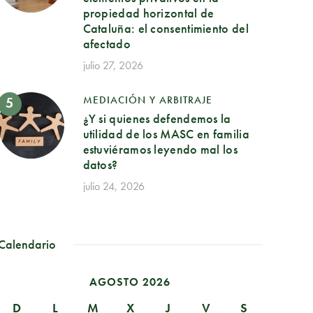
propiedad horizontal de
Cataluña: el consentimiento del
afectado
julio 27, 2026
MEDIACIÓN Y ARBITRAJE
¿Y si quienes defendemos la
utilidad de los MASC en familia
estuviéramos leyendo mal los
datos?
julio 24, 2026
Calendario
AGOSTO 2026
D
L
M
X
J
V
S