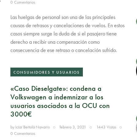
0
Comentarios
Las huelgas de personal son una de las principales
causas de retrasos y cancelaciones de vuelos. En estos
casos siempre surge la duda de si el pasajero tiene
derecho a recibir una compensación como
consecuencia de ese retraso o cancelación sufrido.
CONSUMIDORES Y USUARIOS
«Caso Dieselgate»: condena a
Volkswagen a indemnizar a los
usuarios asociados a la OCU con
3000€
by
Iciar Bertolá Navarro
febrero 3, 2021
1443
Vistas
0
Comentarios