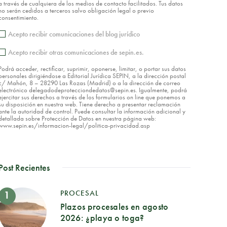
a través de cualquiera de los medios de contacto facilitados. Tus datos
no serán cedidos a terceros salvo obligación legal o previo
consentimiento.
Acepto recibir comunicaciones del blog jurídico
Acepto recibir otras comunicaciones de sepin.es.
Podrá acceder, rectificar, suprimir, oponerse, limitar, o portar sus datos
personales dirigiéndose a Editorial Jurídica SEPIN, a la dirección postal
c/ Mahón, 8 – 28290 Las Rozas (Madrid) o a la dirección de correo
electrónico delegadodeprotecciondedatos@sepin.es. Igualmente, podrá
ejercitar sus derechos a través de los formularios on line que ponemos a
su disposición en nuestra web. Tiene derecho a presentar reclamación
ante la autoridad de control. Puede consultar la información adicional y
detallada sobre Protección de Datos en nuestra página web:
www.sepin.es/informacion-legal/politica-privacidad.asp
Post Recientes
PROCESAL
Plazos procesales en agosto
2026: ¿playa o toga?