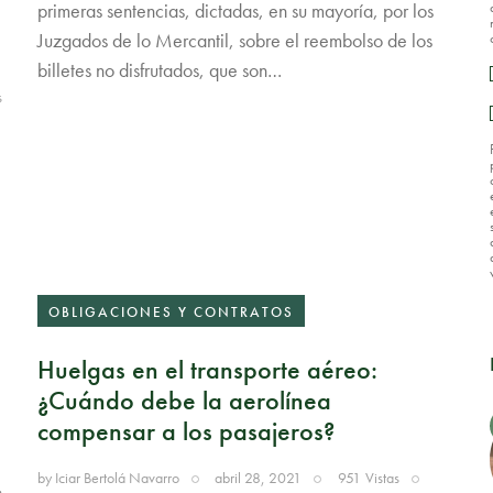
primeras sentencias, dictadas, en su mayoría, por los
Juzgados de lo Mercantil, sobre el reembolso de los
billetes no disfrutados, que son…
s
OBLIGACIONES Y CONTRATOS
Huelgas en el transporte aéreo:
¿Cuándo debe la aerolínea
compensar a los pasajeros?
by
Iciar Bertolá Navarro
abril 28, 2021
951
Vistas
s