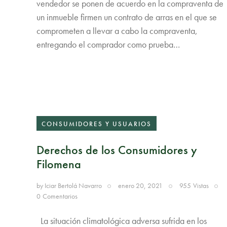
vendedor se ponen de acuerdo en la compraventa de
un inmueble firmen un contrato de arras en el que se
comprometen a llevar a cabo la compraventa,
entregando el comprador como prueba…
CONSUMIDORES Y USUARIOS
Derechos de los Consumidores y
Filomena
by
Iciar Bertolá Navarro
enero 20, 2021
955
Vistas
0
Comentarios
La situación climatológica adversa sufrida en los