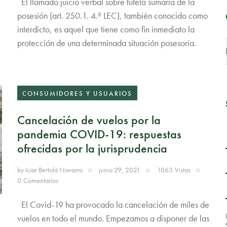
El llamado juicio verbal sobre tutela sumaria de la
posesión (art. 250.1. 4.º LEC), también conocido como
interdicto, es aquel que tiene como fin inmediato la
protección de una determinada situación posesoria.
CONSUMIDORES Y USUARIOS
Cancelación de vuelos por la
pandemia COVID-19: respuestas
ofrecidas por la jurisprudencia
by
Iciar Bertolá Navarro
junio 29, 2021
1063
Vistas
0
Comentarios
El Covid-19 ha provocado la cancelación de miles de
vuelos en todo el mundo. Empezamos a disponer de las