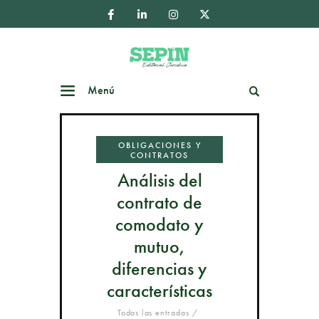
Menú
Buscar
OBLIGACIONES Y
CONTRATOS
Análisis del
contrato de
comodato y
mutuo,
diferencias y
características
Todas las entradas