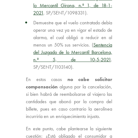
lo Mercantil Girona, n.º 1, de 18-1-
2021
. SP/SENT/1098331).
Demuestre que el vuelo contratado debía
operar una vez ya en vigor el estado de
alarma, el cual obligó a reducir en al
menos un 50% sus servicios. (
Sentencia
del Juzgado de lo Mercantil Barcelona,
n.º 5, de 10-5-2021
.
SP/SENT/1103140).
En estos casos
no cabe solicitar
compensación
alguna por la cancelación,
si bien habrá de reembolsarse al viajero las
cantidades que abonó por la compra del
billete, pues en caso contrario la aerolínea
incurriría en un enriquecimiento injusto.
En este punto, cabe plantearse la siguiente
cuestión: ¿Está obligado el consumidor a