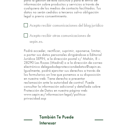
para la gestión de esta solicitud y para el envío de
información sobre productos y servicios a través de
cualquiera de los medios de contacto facilitados. Tus
datos no serán cedidos a terceros salvo obligación
legal o previo consentimiento.
Acepto recibir comunicaciones del blog jurídico
Acepto recibir otras comunicaciones de
sepin.es.
Podrá acceder, rectificar, suprimir, oponerse, limitar,
o portar sus datos personales dirigiéndose a Editorial
Jurídica SEPIN, a la dirección postal c/ Mahón, 8 –
28290 Las Rozas (Madrid) o a la dirección de correo
electrónico delegadodeprotecciondedatos@sepin.es.
Igualmente, podrá ejercitar sus derechos a través de
los formularios on line que ponemos a su disposición
en nuestra web. Tiene derecho a presentar
reclamación ante la autoridad de control. Puede
consultar la información adicional y detallada sobre
Protección de Datos en nuestra página web:
www.sepin.es/informacion-legal/politica-
privacidad.asp
También Te Puede
Interesar