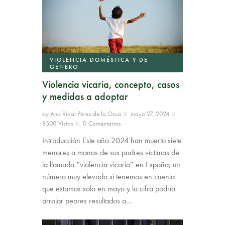
VIOLENCIA DOMÉSTICA Y DE
GÉNERO
Violencia vicaria, concepto, casos
y medidas a adoptar
by
Ana Vidal Pérez de la Ossa
mayo 27, 2024
8500
Vistas
0
Comentarios
Introducción Este año 2024 han muerto siete
menores a manos de sus padres víctimas de
la llamada “violencia vicaria” en España; un
número muy elevado si tenemos en cuenta
que estamos solo en mayo y la cifra podría
arrojar peores resultados a…