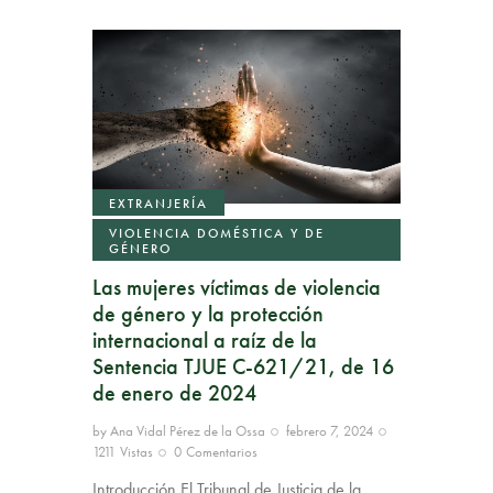
EXTRANJERÍA
VIOLENCIA DOMÉSTICA Y DE
GÉNERO
Las mujeres víctimas de violencia
de género y la protección
internacional a raíz de la
Sentencia TJUE C-621/21, de 16
de enero de 2024
by
Ana Vidal Pérez de la Ossa
febrero 7, 2024
1211
Vistas
0
Comentarios
Introducción El Tribunal de Justicia de la