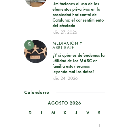
Limitaciones al uso de los
elementos privativos en la
propiedad horizontal de
Cataluña: el consentimiento
del afectado
julio 27, 2026
MEDIACIÓN Y
ARBITRAJE
¿Y si quienes defendemos la
utilidad de los MASC en
familia estuviéramos
leyendo mal los datos?
julio 24, 2026
Calendario
AGOSTO 2026
D
L
M
X
J
V
S
1