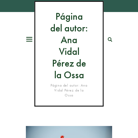
Página
del autor:
Ana
Menú
Buscar
Vidal
Pérez de
la Ossa
Página del autor: Ana
Vidal Pérez de la
Ossa