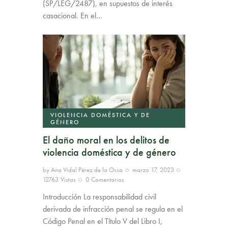
(SP/LEG/2487), en supuestos de interés
casacional. En el…
VIOLENCIA DOMÉSTICA Y DE
GÉNERO
El daño moral en los delitos de
violencia doméstica y de género
by
Ana Vidal Pérez de la Ossa
marzo 17, 2023
12763
Vistas
0
Comentarios
Introducción La responsabilidad civil
derivada de infracción penal se regula en el
Código Penal en el Título V del Libro I,