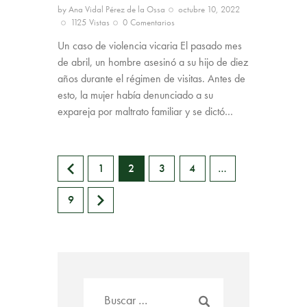
by
Ana Vidal Pérez de la Ossa
octubre 10, 2022
1125
Vistas
0
Comentarios
Un caso de violencia vicaria El pasado mes
de abril, un hombre asesinó a su hijo de diez
años durante el régimen de visitas. Antes de
esto, la mujer había denunciado a su
expareja por maltrato familiar y se dictó…
<
1
2
3
4
…
>
9