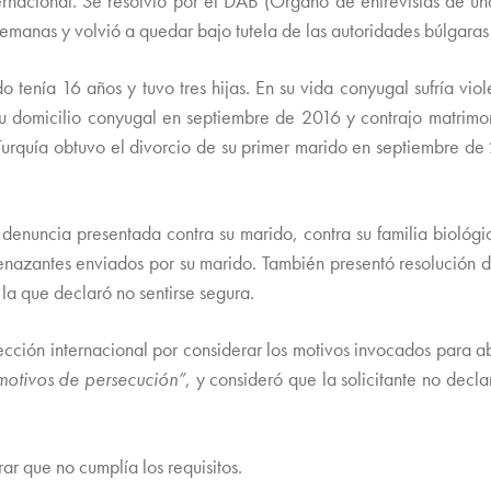
nternacional. Se resolvió por el DAB (Órgano de entrevistas de u
lemanas y volvió a quedar bajo tutela de las autoridades búlgaras a
o tenía 16 años y tuvo tres hijas. En su vida conyugal sufría vi
u domicilio conyugal en septiembre de 2016 y contrajo matrimoni
quía obtuvo el divorcio de su primer marido en septiembre de 2
denuncia presentada contra su marido, contra su familia biológica 
enazantes enviados por su marido. También presentó resolución de
la que declaró no sentirse segura.
ción internacional por considerar los motivos invocados para a
motivos de persecución”
, y consideró que la solicitante no decl
ar que no cumplía los requisitos.