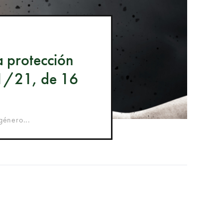
a protección
21/21, de 16
género...