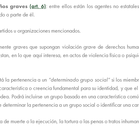
años graves
(art. 6)
: entre ellos están los agentes no estatal
o o parte de él.
partidos u organizaciones mencionados.
temente graves que supongan violación grave de derechos huma
an, en lo que aquí interesa, en actos de violencia física o psíqui
está la pertenencia a un
“determinado grupo social”
si los miembr
acterística o creencia fundamental para su identidad, y que el 
odea. Podrá incluirse un grupo basado en una característica comú
 determinar la pertenencia a un grupo social o identificar una car
ena de muerte o la ejecución, la tortura o las penas o tratos inhum