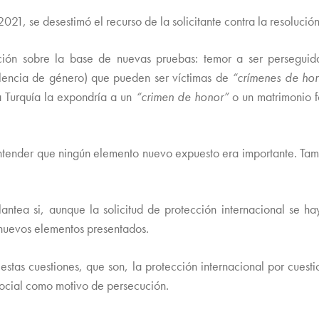
21, se desestimó el recurso de la solicitante contra la resoluci
cción sobre la base de nuevas pruebas: temor a ser perseguid
olencia de género) que pueden ser víctimas de
“crímenes de ho
a Turquía la expondría a un
“crimen de honor”
o un matrimonio f
tender que ningún elemento nuevo expuesto era importante. Tam
lantea si, aunque la solicitud de protección internacional se ha
 nuevos elementos presentados.
 estas cuestiones, que son, la protección internacional por cues
social como motivo de persecución.