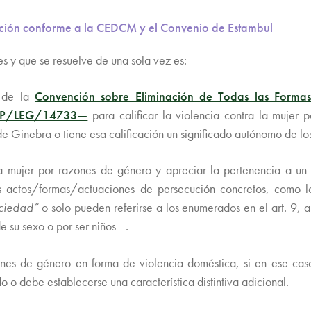
etación conforme a la CEDCM y el Convenio de Estambul
es y que se resuelve de una sola vez es:
s de la
Convención sobre Eliminación de Todas las Forma
SP/LEG/14733—
para calificar la violencia contra la muje
e Ginebra o tiene esa calificación un significado autónomo de lo
 la mujer por razones de género y apreciar la pertenencia a un
los actos/formas/actuaciones de persecución concretos, como
ociedad”
o solo pueden referirse a los enumerados en el art. 9, ap
de su sexo o por ser niños—.
zones de género en forma de violencia doméstica, si en ese caso
 o debe establecerse una característica distintiva adicional.