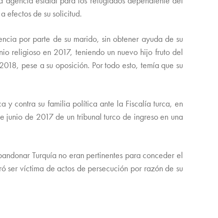
na agencia estatal para los refugiados dependiente del
 efectos de su solicitud.
olencia por parte de su marido, sin obtener ayuda de su
o religioso en 2017, teniendo un nuevo hijo fruto del
018, pese a su oposición. Por todo esto, temía que su
y contra su familia política ante la Fiscalía turca, en
 junio de 2017 de un tribunal turco de ingreso en una
bandonar Turquía no eran pertinentes para conceder el
aró ser víctima de actos de persecución por razón de su