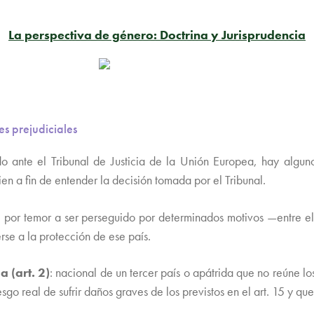
La perspectiva de género: Doctrina y Jurisprudencia
es prejudiciales
o ante el Tribunal de Justicia de la Unión Europea, hay algu
n a fin de entender la decisión tomada por el Tribunal.
ue por temor a ser perseguido por determinados motivos —entre e
se a la protección de ese país.
ia
(art. 2)
: nacional de un tercer país o apátrida que no reúne lo
iesgo real de sufrir daños graves de los previstos en el art. 15 y q