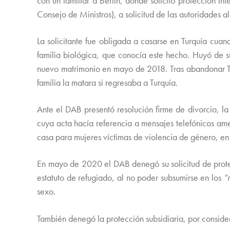
con un familiar a Berlín, donde solicitó protección i
Consejo de Ministros), a solicitud de las autoridades a
La solicitante fue obligada a casarse en Turquía cuand
familia biológica, que conocía este hecho. Huyó de s
nuevo matrimonio en mayo de 2018. Tras abandonar Tur
familia la matara si regresaba a Turquía.
Ante el DAB presentó resolución firme de divorcio, la 
cuya acta hacía referencia a mensajes telefónicos am
casa para mujeres víctimas de violencia de género, en 
En mayo de 2020 el DAB denegó su solicitud de protec
estatuto de refugiado, al no poder subsumirse en los
“
sexo.
También denegó la protección subsidiaria, por consider