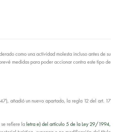
siderado como una actividad molesta incluso antes de su
 prevé medidas para poder accionar contra este tipo de
47)
, añadió un nuevo apartado, la regla 12 del art. 17
se refiere la
letra e) del artículo 5 de la Ley 29/1994,
torial turística, suponga o no modificación del título