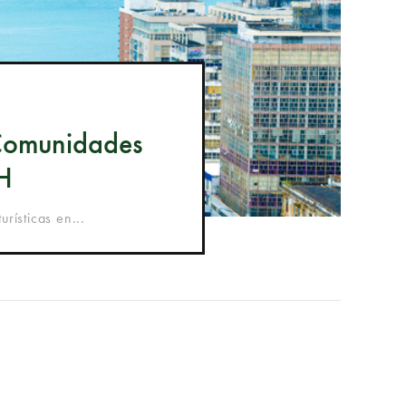
s Comunidades
PH
urísticas en...