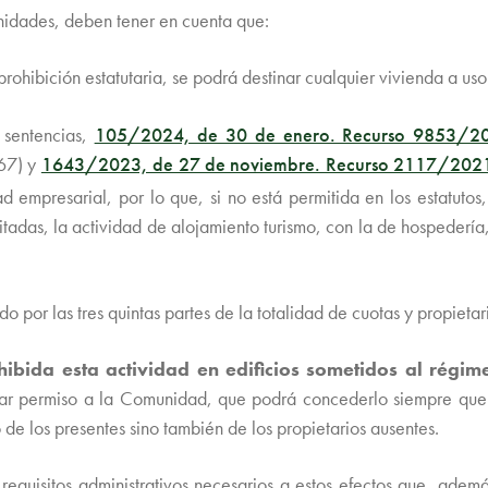
unidades, deben tener en cuenta que:
prohibición estatutaria, se podrá destinar cualquier vivienda a uso 
 sentencias,
105/2024, de 30 de enero. Recurso 9853/2
67) y
1643/2023, de 27 de noviembre. Recurso 2117/202
dad empresarial, por lo que, si no está permitida en los estatuto
itadas,
la actividad de alojamiento turismo, con la de hospedería,
or las tres quintas partes de la totalidad de cuotas y propietar
ohibida esta actividad en edificios sometidos al régi
citar permiso a la Comunidad, que podrá concederlo siempre qu
o de los presentes sino también de los propietarios ausentes.
requisitos administrativos necesarios a estos efectos que, ade