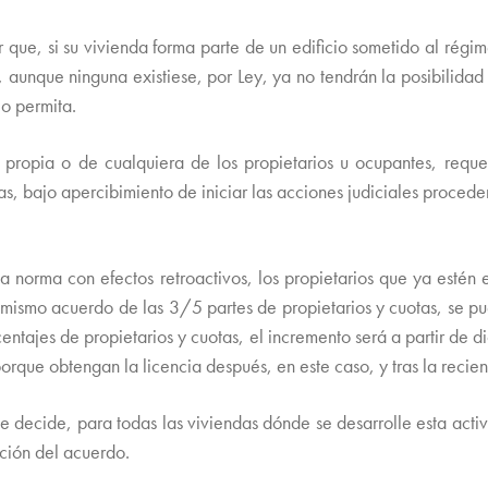
 que, si su vivienda forma parte de un edificio sometido al rég
o, aunque ninguna existiese, por Ley, ya no tendrán la posibilidad 
lo permita.
propia o de cualquiera de los propietarios u ocupantes, requer
 bajo apercibimiento de iniciar las acciones judiciales proceden
ta norma con efectos retroactivos, los propietarios que ya estén 
te mismo acuerdo de las 3/5 partes de propietarios y cuotas, se 
ntajes de propietarios y cuotas, el incremento será a partir de 
orque obtengan la licencia después, en este caso, y tras la recie
í se decide, para todas las viviendas dónde se desarrolle esta act
ción del acuerdo.