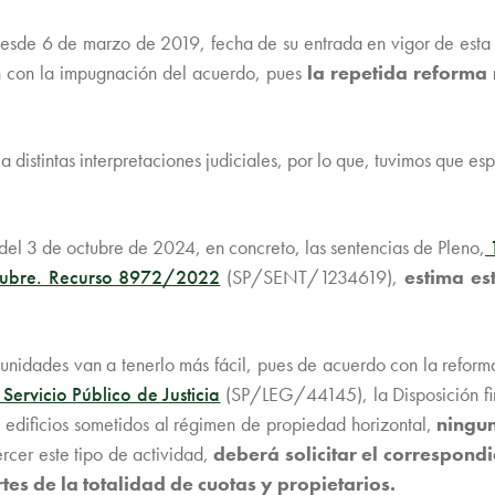
desde 6 de marzo de 2019, fecha de su entrada en vigor de est
ban con la impugnación del acuerdo, pues
la repetida reforma 
 distintas interpretaciones judiciales, por lo que, tuvimos que es
del 3 de octubre de 2024, en concreto, las sentencias de Pleno,
1
tubre. Recurso 8972/2022
(SP/SENT/1234619),
estima es
munidades van a tenerlo más fácil, pues de acuerdo con la refor
Servicio Público de Justicia
(SP/LEG/44145), la Disposición fi
s edificios sometidos al régimen de propiedad horizontal,
ningun
rcer este tipo de actividad,
deberá solicitar el correspondi
rtes de la totalidad de cuotas y propietarios.