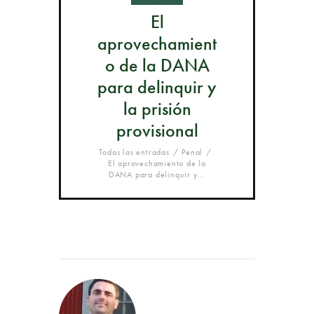
El
aprovechamient
o de la DANA
para delinquir y
la prisión
provisional
Todas las entradas
Penal
El aprovechamiento de la
DANA para delinquir y...