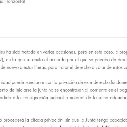
ad Horizontal
es ha sido tratado en varias ocasiones, pero en este caso, a pro
en la que se anula el acuerdo por el que se privaba de dere
 de nuevo a estas líneas, para tratar el derecho a votar de estos 
idad puede sancionar con la privación de este derecho fundamenta
ento de iniciarse la junta no se encontrasen al corriente en el p
dido a la consignación judicial o notarial de la suma adeudada
do procederá la citada privación, sin que la Junta tenga capacid