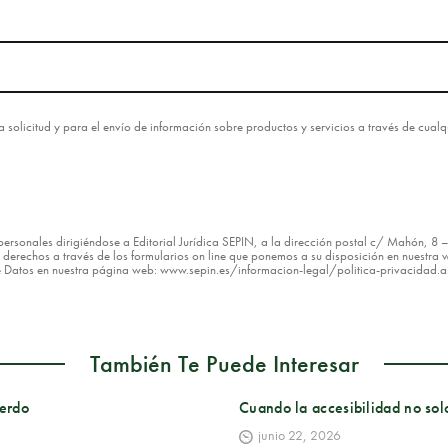
esta solicitud y para el envío de información sobre productos y servicios a través de cua
os personales dirigiéndose a Editorial Jurídica SEPIN, a la dirección postal c/ Mahón, 
erechos a través de los formularios on line que ponemos a su disposición en nuestra w
de Datos en nuestra página web: www.sepin.es/informacion-legal/politica-privacidad.
También Te Puede Interesar
uerdo
Cuando la accesibilidad no solo
junio 22, 2026