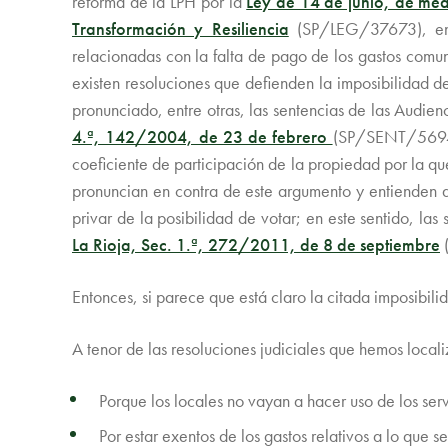
reforma de la LPH por la
Ley de 14 de junio, de medi
Transformación y Resiliencia
(SP/LEG/37673), en 
relacionadas con la falta de pago de los gastos comun
existen resoluciones que defienden la imposibilidad d
pronunciado, entre otras, las sentencias de las Audien
4.ª, 142/2004, de 23 de febrero
(SP/SENT/56942).
coeficiente de participación de la propiedad por la qu
pronuncian en contra de este argumento y entienden q
privar de la posibilidad de votar; en este sentido, las
La Rioja, Sec. 1.ª, 272/2011, de 8 de septiembre
Entonces, si parece que está claro la citada imposibil
A tenor de las resoluciones judiciales que hemos locali
Porque los locales no vayan a hacer uso de los ser
Por estar exentos de los gastos relativos a lo que s