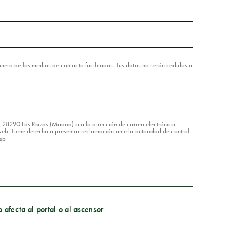
lquiera de los medios de contacto facilitados. Tus datos no serán cedidos a
8 – 28290 Las Rozas (Madrid) o a la dirección de correo electrónico
eb. Tiene derecho a presentar reclamación ante la autoridad de control.
asp
 afecta al portal o al ascensor