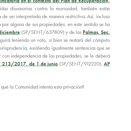
ificatoria en el contexto del Plan de Recuperación,
 disuasorias contra la morosidad, también están
e ser interpretada de manera restrictiva. Así, incluso
o por alguna de sus propiedades; en este sentido se ha
diciembre
(SP/SENT/637809) y de las
Palmas, Sec.
guirá teniendo un voto, si bien se restará del cómputo
jurisprudencia, existiendo igualmente sentencias que se
 y con independencia de las propiedades, se le deberá
, 213/2017, de 1 de junio
(SP/SENT/912220),
AP
r qué la Comunidad intenta esta privación?