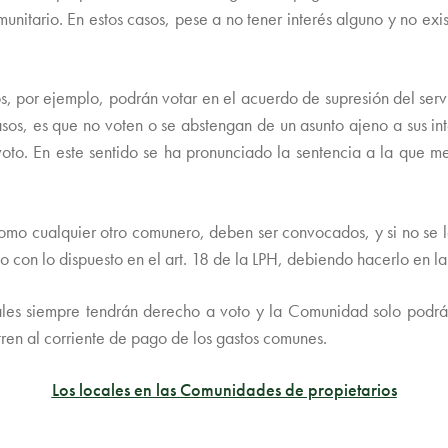
unitario. En estos casos, pese a no tener interés alguno y no exis
os, por ejemplo, podrán votar en el acuerdo de supresión del ser
 casos, es que no voten o se abstengan de un asunto ajeno a sus 
voto. En este sentido se ha pronunciado la sentencia a la que m
como cualquier otro comunero, deben ser convocados, y si no se l
con lo dispuesto en el art. 18 de la LPH, debiendo hacerlo en la
cales siempre tendrán derecho a voto y la Comunidad solo podrá
tren al corriente de pago de los gastos comunes.
Los locales en las Comunidades de propietarios