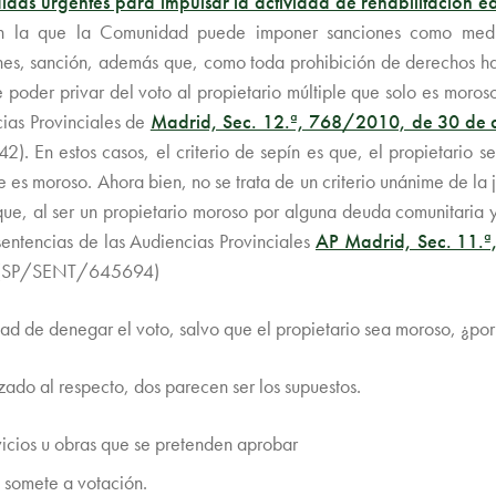
das urgentes para impulsar la actividad de rehabilitación ed
la que la Comunidad puede imponer sanciones como medidas
es, sanción, además que, como toda prohibición de derechos ha d
e poder privar del voto al propietario múltiple que solo es moros
cias Provinciales de
Madrid, Sec. 12.ª, 768/2010, de 30 de 
 En estos casos, el criterio de sepín es que, el propietario se
e es moroso. Ahora bien, no se trata de un criterio unánime de la 
ue, al ser un propietario moroso por alguna deuda comunitaria
 sentencias de las Audiencias Provinciales
AP Madrid, Sec. 11.ª
(SP/SENT/645694)
idad de denegar el voto, salvo que el propietario sea moroso, ¿po
zado al respecto, dos parecen ser los supuestos.
vicios u obras que se pretenden aprobar
e somete a votación.