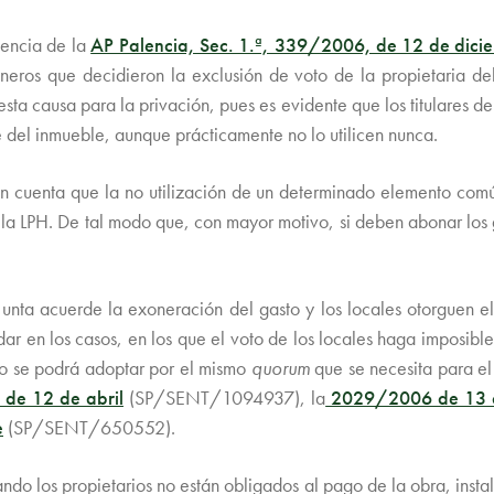
tencia de la
AP Palencia, Sec. 1.ª, 339/2006, de 12 de dici
uneros que decidieron la exclusión de voto de la propietaria del
esta causa para la privación, pues es evidente que los titulares d
e del inmueble, aunque prácticamente no lo utilicen nunca.
en cuenta que la no utilización de un determinado elemento com
 la LPH. De tal modo que, con mayor motivo, si deben abonar los g
Junta acuerde la exoneración del gasto y los locales otorguen el
dar en los casos, en los que el voto de los locales haga imposibl
rdo se podrá adoptar por el mismo
quorum
que se necesita para el
 de 12 de abril
(SP/SENT/1094937), la
2029/2006 de 13 d
e
(SP/SENT/650552).
ndo los propietarios no están obligados al pago de la obra, inst