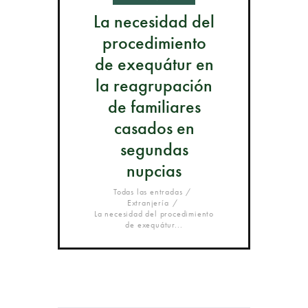
La necesidad del
procedimiento
de exequátur en
la reagrupación
de familiares
casados en
segundas
nupcias
Todas las entradas
Extranjería
La necesidad del procedimiento
de exequátur...