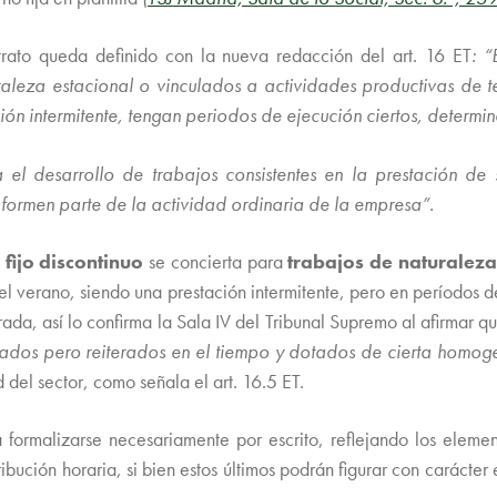
ntrato queda definido con la nueva redacción del art. 16 ET
: “
raleza estacional o vinculados a actividades productivas de
ón intermitente, tengan periodos de ejecución ciertos, determi
a el desarrollo de trabajos consistentes en la prestación de
, formen parte de la actividad ordinaria de la empresa”.
 fijo discontinuo
se concierta para
trabajos de naturalez
el verano, siendo una prestación intermitente, pero en períodos 
rada, así lo confirma la Sala IV del Tribunal Supremo al afirmar q
parados pero reiterados en el tiempo y dotados de cierta homo
 del sector, como señala el art. 16.5 ET.
á formalizarse necesariamente por escrito, reflejando los elemen
ribución horaria, si bien estos últimos podrán figurar con carácte