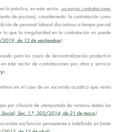
n la práctica, en este sector,
sucesivas contrataciones
miento de piscinas), considerando la contratación como
dición de personal laboral discontinuo a tiempo parcial
r lo que la irregularidad en la contratación no puede
86/2019, de 12 de septiembre
).
usado para los casos de descentralización productiva
a en este sector de contrataciones por obra y servicio
ey:
ntinuo en el caso de un socorrista acuático que venía
iempo por cláusula de «temporada de verano» dadas las
o Social, Sec. 1.ª, 303/2014, de 21 de mayo
).
corrista una función permanente e indefinida sin límite
59/2013, de 15 de abril
).