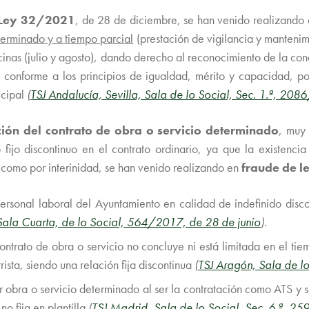
D-Ley 32/2021
, de 28 de diciembre, se han venido realizando e
terminado y a tiempo parcial
(prestación de vigilancia y manteni
scinas (julio y agosto), dando derecho al reconocimiento de la con
jo conforme a los principios de igualdad, mérito y capacidad, po
nicipal
(
TSJ Andalucía, Sevilla, Sala de lo Social, Sec. 1.ª, 20
ión del contrato de obra o servicio determinado
, muy 
o fijo discontinuo en el contrato ordinario, ya que la existenci
 como por interinidad, se han venido realizando en
fraude de l
rsonal laboral del Ayuntamiento en calidad de indefinido disco
Sala Cuarta, de lo Social, 564/2017, de 28 de junio
).
ontrato de obra o servicio no concluye ni está limitada en el t
rista, siendo una relación fija discontinua
(
TSJ Aragón, Sala de l
 obra o servicio determinado al ser la contratación como ATS y so
no fija en plantilla
(
TSJ Madrid, Sala de lo Social, Sec. 6.ª, 2