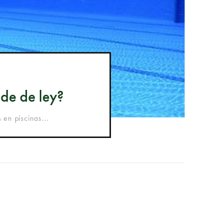
ude de ley?
 en piscinas...