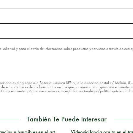
esta solicitud y para el envío de información sobre productos y servicios a través de cua
os personales dirigiéndose a Editorial Jurídica SEPIN, a la dirección postal c/ Mahón, 
erechos a través de los formularios on line que ponemos a su disposición en nuestra w
de Datos en nuestra página web: www.sepin.es/informacion-legal/politica-privacidad.
También Te Puede Interesar
ancias subsumibles en el art.
Videovigilancia oculta en el tr