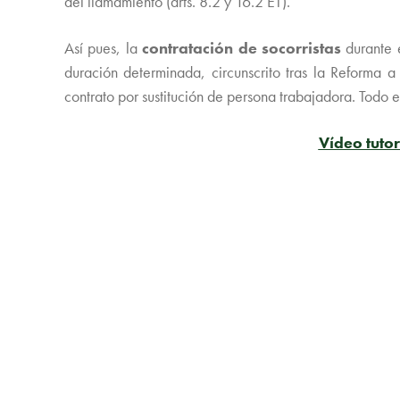
del llamamiento (arts. 8.2 y 16.2 ET).
Así pues, la
contratación de socorristas
durante e
duración determinada, circunscrito tras la Reforma a 
contrato por sustitución de persona trabajadora. Todo el
Vídeo tuto