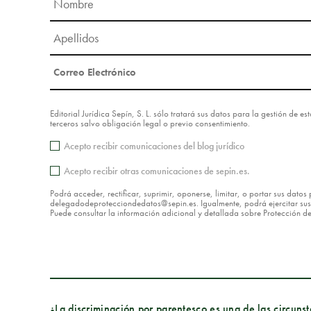
Editorial Jurídica Sepín, S. L. sólo tratará sus datos para la gestión de 
terceros salvo obligación legal o previo consentimiento.
Acepto recibir comunicaciones del blog jurídico
Acepto recibir otras comunicaciones de sepin.es.
Podrá acceder, rectificar, suprimir, oponerse, limitar, o portar sus dat
delegadodeprotecciondedatos@sepin.es. Igualmente, podrá ejercitar sus d
Puede consultar la información adicional y detallada sobre Protección 
¿La discriminación por parentesco es una de las circunst