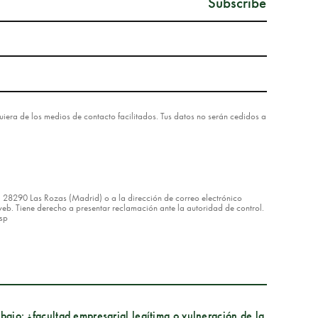
lquiera de los medios de contacto facilitados. Tus datos no serán cedidos a
8 – 28290 Las Rozas (Madrid) o a la dirección de correo electrónico
eb. Tiene derecho a presentar reclamación ante la autoridad de control.
asp
abajo: ¿facultad empresarial legítima o vulneración de la