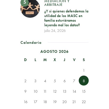
MEDIACIÓN Y
ARBITRAJE
¿Y si quienes defendemos la
utilidad de los MASC en
familia estuviéramos
leyendo mal los datos?
julio 24, 2026
Calendario
AGOSTO 2026
D
L
M
X
J
V
S
1
2
3
4
5
6
7
8
9
10
11
12
13
14
15
16
17
18
19
20
21
22