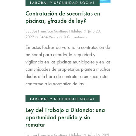
LABORAL Y SEGURIDAD SOCIAL
Contratación de socorristas en
piscinas, ¿fraude de ley?
by
José Francisco Santiago Hidalgo
julio 20,
2022
1464
Vistas
0
Comentarios
En estas fechas de verano la contratación de
personal para atender la seguridad y
vigilancia en las piscinas municipales y en las
comunidades de propietarios plantea muchas
dudas a la hora de contratar a un socorrista
conforme a la normativa de las…
LABORAL Y SEGURIDAD SOCIAL
Ley del Trabajo a Distancia: una
oportunidad perdida y sin
rematar
by
José Francisco Santiago Hidalgo
julio 16, 2021