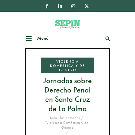
Menú
Buscar
VIOLENCIA
DOMÉSTICA Y DE
GÉNERO
Jornadas sobre
Derecho Penal
en Santa Cruz
de La Palma
Todas las entradas
Violencia Doméstica y de
Género