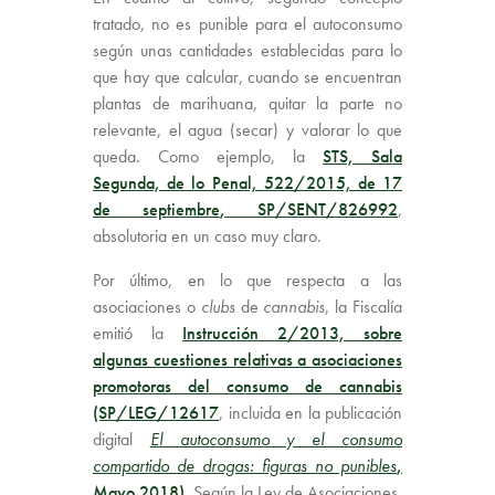
tratado, no es punible para el autoconsumo
según unas cantidades establecidas para lo
que hay que calcular, cuando se encuentran
plantas de marihuana, quitar la parte no
relevante, el agua (secar) y valorar lo que
queda. Como ejemplo, la
STS, Sala
Segunda, de lo Penal, 522/2015, de 17
de septiembre
, SP/SENT/826992
,
absolutoria en un caso muy claro.
Por último, en lo que respecta a las
asociaciones o
clubs
de
cannabis
, la Fiscalía
emitió la
Instrucción 2/2013, sobre
algunas cuestiones relativas a asociaciones
promotoras del consumo de cannabis
(SP/LEG/12617
, incluida en la publicación
digital
El autoconsumo y el consumo
compartido de drogas: figuras no punibles
,
Mayo 2018)
Según la Ley de Asociaciones,