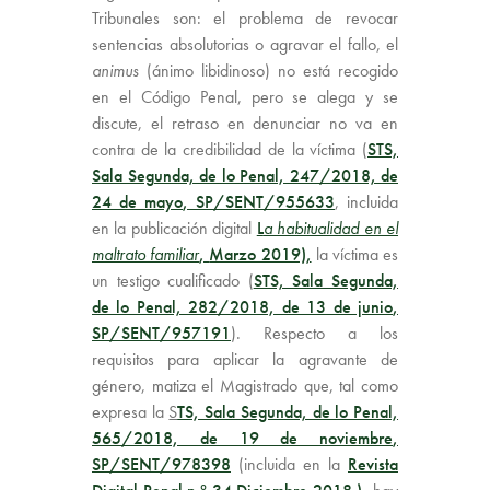
Tribunales son: el problema de revocar
sentencias absolutorias o agravar el fallo, el
animus
(ánimo libidinoso) no está recogido
en el Código Penal, pero se alega y se
discute, el retraso en denunciar no va en
contra de la credibilidad de la víctima (
STS,
Sala Segunda, de lo Penal, 247/2018, de
24 de mayo
, SP/SENT/955633
, incluida
en la publicación digital
L
a habitualidad en el
maltrato familiar
,
Marzo 2019),
la víctima es
un testigo cualificado (
STS, Sala Segunda,
de lo Penal, 282/2018, de 13 de junio
,
SP/SENT/957191
). Respecto a los
requisitos para aplicar la agravante de
género, matiza el Magistrado que, tal como
expresa la
S
TS, Sala Segunda, de lo Penal,
565/2018, de 19 de noviembre
,
SP/SENT/978398
(incluida en la
Revista