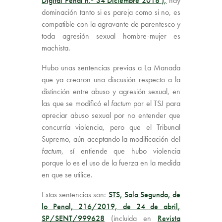
Digital Penal n.º 34 Diciembre 2018
),
hay
dominación tanto si es pareja como si no, es
compatible con la agravante de parentesco y
toda agresión sexual hombre-mujer es
machista.
Hubo unas sentencias previas a La Manada
que ya crearon una discusión respecto a la
distinción entre abuso y agresión sexual, en
las que se modificó el
factum
por el TSJ para
apreciar abuso sexual por no entender que
concurría violencia, pero que el Tribunal
Supremo, aún aceptando la modificación del
factum
, sí entiende que hubo violencia
porque lo es el uso de la fuerza en la medida
en que se utilice.
Estas sentencias son:
STS, Sala Segunda, de
lo Penal, 216/2019, de 24 de abril
,
SP/SENT/999628
(incluida en
Revista