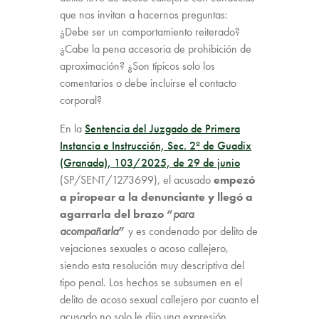
que nos invitan a hacernos preguntas:
¿Debe ser un comportamiento reiterado?
¿Cabe la pena accesoria de prohibición de
aproximación? ¿Son típicos solo los
comentarios o debe incluirse el contacto
corporal?
En la
Sentencia del Juzgado de Primera
Instancia e Instrucción, Sec. 2ª de Guadix
(Granada), 103/2025, de 29 de junio
(SP/SENT/1273699), el acusado
empezó
a piropear a la denunciante y llegó a
agarrarla del brazo “
para
acompañarla
”
y es condenado por delito de
vejaciones sexuales o acoso callejero,
siendo esta resolución muy descriptiva del
tipo penal. Los hechos se subsumen en el
delito de acoso sexual callejero por cuanto el
acusado no solo le dijo una expresión