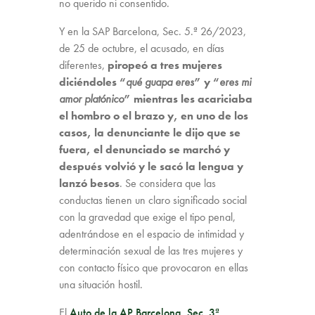
no querido ni consentido.
Y en la SAP Barcelona, Sec. 5.ª 26/2023,
de 25 de octubre, el acusado, en días
diferentes,
piropeó a tres mujeres
diciéndoles
“
qué guapa eres
” y “
eres mi
amor platónico
” mientras les acariciaba
el hombro o el brazo y, en uno de los
casos, la denunciante le dijo que se
fuera, el denunciado se marchó y
después volvió y le sacó la lengua y
lanzó besos
. Se considera que las
conductas tienen un claro significado social
con la gravedad que exige el tipo penal,
adentrándose en el espacio de intimidad y
determinación sexual de las tres mujeres y
con contacto físico que provocaron en ellas
una situación hostil.
El
Auto de la AP Barcelona, Sec. 3ª,