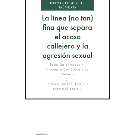
DOMÉSTICA Y DE
GÉNERO
La línea (no tan)
fina que separa
el acoso
callejero y la
agresión sexual
Todas las entradas
Violencia Doméstica y de
Género
La línea (no tan) fina que
separa el acoso...