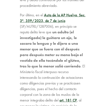
procedimiento abreviado.
Por último, en el
Auto de la AP Huelva, Sec.
3ª, 359/2023, de 7 de junio
(SP/AUTRJ/1287006), en principio se
reputa delito leve que
un adulto (el
investigado) le guiñara un ojo, le
sacara la lengua y le dijera a una
menor que se fuera con él después
para después meter su mano bajo el
vestido de ella tocándole el glúteo,
tras lo que la menor salió corriendo
. El
Ministerio fiscal interpuso recurso
interesando la continuación de actuaciones
como diligencias previas y se practicasen
diligencias, pues el hecho del contacto
corporal con la zona de los muslos de la
menor integraba delito del
art. 181 CP
, al
ser menor la víctima, sin perjuicio de la