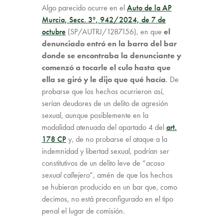
Algo parecido ocurre en el
Auto de la AP
Murcia, Secc. 3ª, 942/2024, de 7 de
octubre
(SP/AUTRJ/1287156), en que
el
denunciado entró en la barra del bar
donde se encontraba la denunciante y
comenzó a tocarle el culo hasta que
ella se giró y le dijo que qué hacía
. De
probarse que los hechos ocurrieron así,
serían deudores de un delito de agresión
sexual, aunque posiblemente en la
modalidad atenuada del apartado 4 del
art.
178 CP
y, de no probarse el ataque a la
indemnidad y libertad sexual, podrían ser
constitutivos de un delito leve de “
acoso
sexual callejero
”, amén de que los hechos
se hubieran producido en un bar que, como
decimos, no está preconfigurado en el tipo
penal el lugar de comisión.