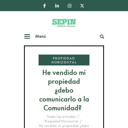
Menú
Buscar
PROPIEDAD
HORIZONTAL
He vendido mi
propiedad
¿debo
comunicarlo a la
Comunidad?
Todas las entradas
Propiedad Horizontal
He vendido mi propiedad ¿debo