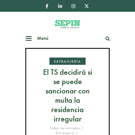
Menú
Buscar
EXTRANJERÍA
El TS decidirá si
se puede
sancionar con
multa la
residencia
irregular
Todas las entradas
Extranjería