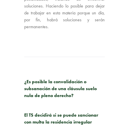
soluciones. Haciendo lo posible para dejar
de trabajar en esta materia porque un día,
por fin, habrá soluciones y serán
permanentes.
PUBLICACIÓN ANTERIOR
¿Es posible la convalidación o
subsanación de una cláusula suelo
nula de pleno derecho?
SIGUIENTE PUBLICACIÓN
El TS decidirá si se puede sancionar
con multa la residencia irregular