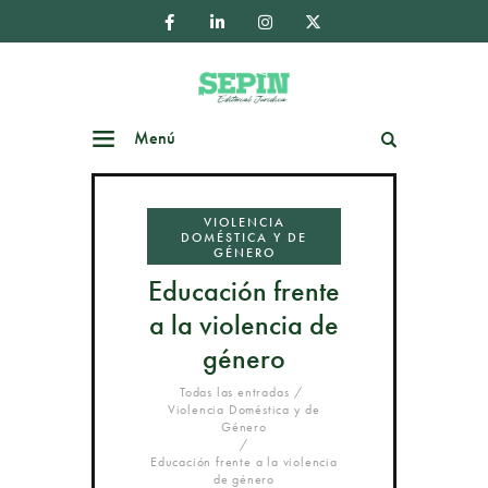
Menú
Buscar
VIOLENCIA
DOMÉSTICA Y DE
GÉNERO
Educación frente
a la violencia de
género
Todas las entradas
Violencia Doméstica y de
Género
Educación frente a la violencia
de género