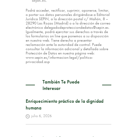
sepin.es.
Podrá acceder, rectificar, suprimir, oponerse, limitar,
o portar sus datos personales dirigiéndose a Editorial
Jurídica SEPIN, a la dirección postal c/ Mahón, 8 –
28290 Las Rozas (Madrid) o a la dirección de correo
electrónico delegadodeprotecciondedatos@sepin.es.
Igualmente, podrá ejercitar sus derechos a través de
los formularios on line que ponemos a su disposición
en nuestra web. Tiene derecho a presentar
reclamación ante la autoridad de control. Puede
consultar la información adicional y detallada sobre
Protección de Datos en nuestra página web:
www.sepin.es/informacion-legal/politica-
privacidad.asp
También Te Puede
Interesar
Enriquecimiento práctico de la dignidad
humana
julio 6, 2026