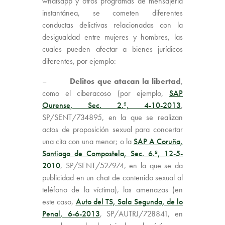
whatsapp y otros programas de mensajería
instantánea, se cometen diferentes
conductas delictivas relacionadas con la
desigualdad entre mujeres y hombres, las
cuales pueden afectar a bienes jurídicos
diferentes, por ejemplo:
–
Delitos que atacan la libertad
,
como el ciberacoso (por ejemplo,
SAP
Ourense, Sec. 2.ª, 4-10-2013
,
SP/SENT/734895, en la que se realizan
actos de proposición sexual para concertar
una cita con una menor; o la
SAP A Coruña,
Santiago de Compostela, Sec. 6.ª, 12-5-
2010
, SP/SENT/527974, en la que se da
publicidad en un chat de contenido sexual al
teléfono de la víctima), las amenazas (en
este caso,
Auto del TS, Sala Segunda, de lo
Penal, 6-6-2013
, SP/AUTRJ/728841, en