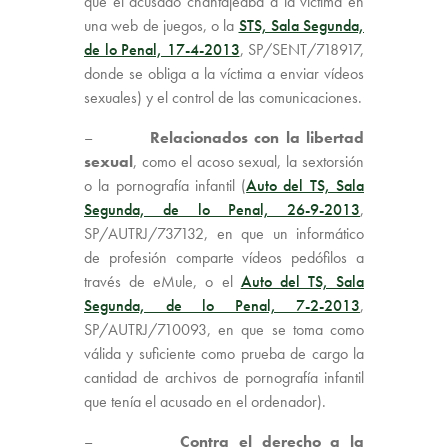
que el acusado chantajeaba a la víctima en
una web de juegos, o la
STS, Sala Segunda,
de lo Penal, 17-4-2013
, SP/SENT/718917,
donde se obliga a la víctima a enviar vídeos
sexuales) y el control de las comunicaciones.
–
R
elacionados
con la libertad
sexual
, como el acoso sexual, la sextorsión
o la pornografía infantil (
Auto del TS, Sala
Segunda, de lo Penal, 26-9-2013
,
SP/AUTRJ/737132, en que un informático
de profesión comparte vídeos pedófilos a
través de eMule, o el
Auto del TS, Sala
Segunda, de lo Penal, 7-2-2013
,
SP/AUTRJ/710093, en que se toma como
válida y suficiente como prueba de cargo la
cantidad de archivos de pornografía infantil
que tenía el acusado en el ordenador).
–
C
ontra el derecho a la