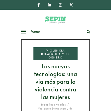
Menú
Buscar
VIOLENCIA
DOMÉSTICA Y DE
GÉNERO
Las nuevas
tecnologías: una
vía más para la
violencia contra
las mujeres
Todas las entradas
Violencia Doméstica y de