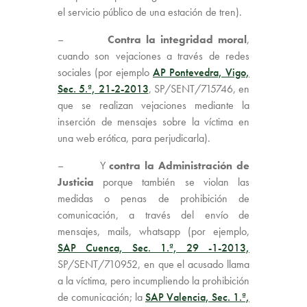
el servicio público de una estación de tren).
–
C
ontra la integridad moral
,
cuando son vejaciones a través de redes
sociales (por ejemplo
AP Pontevedra, Vigo,
Sec. 5.ª, 21-2-2013
, SP/SENT/715746, en
que se realizan vejaciones mediante la
inserción de mensajes sobre la víctima en
una web erótica, para perjudicarla).
– Y
contra la Administración de
Justicia
porque también se violan las
medidas o penas de prohibición de
comunicación, a través del envío de
mensajes, mails, whatsapp (por ejemplo,
SAP Cuenca, Sec. 1.ª, 29 -1-2013,
SP/SENT/710952, en que el acusado llama
a la víctima, pero incumpliendo la prohibición
de comunicación; la
SAP Valencia, Sec. 1.ª,