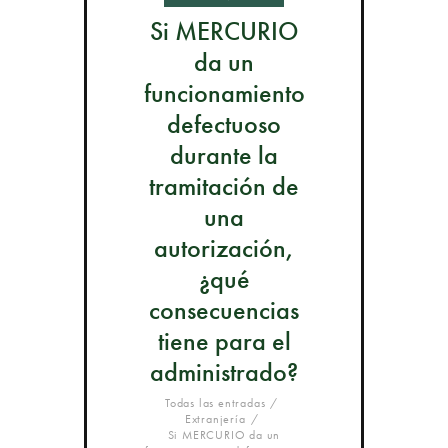
Si MERCURIO
da un
funcionamiento
defectuoso
durante la
tramitación de
una
autorización,
¿qué
consecuencias
tiene para el
administrado?
Todas las entradas
Extranjería
Si MERCURIO da un