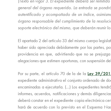
(Texto en vigor 3. El expediente deberá ser remitido
general del órgano requerido. La entrada se pondrá
autentificado y acompañado de un índice, asimismo 
órgano responsable del cumplimiento de la resolució
soporte electrónico del mismo, que deberán reunir lo
El apartado 2 del artículo 33 del mismo cuerpo legislat
haber sido apreciada debidamente por las partes, por 
providencia en que, advirtiendo que no se prejuzga 
alegaciones que estimen oportunas, con suspensión del
Por su parte, el artículo 70 de la de la
Ley 39/2015
expediente administrativo el conjunto ordenado de doc
encaminadas a ejecutarla. (…) Los expedientes tendr
informes, acuerdos, notificaciones y demás diligenci
deberá constar en el expediente copia electrónica cer
hará de acuerdo con lo previsto en el Esquema Naci