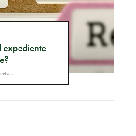
l expediente
le?
leta...