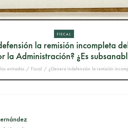
FISCAL
efensión la remisión incompleta de
r la Administración? ¿Es subsanab
las entradas
Fiscal
¿Genera indefensión la remisión incomp
Hernández