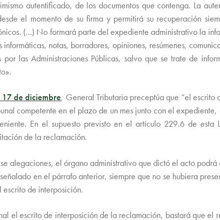
imismo autentificado, de los documentos que contenga. La autent
desde el momento de su firma y permitirá su recuperación sie
ónicos. (…) No formará parte del expediente administrativo la in
s informáticas, notas, borradores, opiniones, resúmenes, comunic
s por las Administraciones Públicas, salvo que se trate de inform
to».
 17 de diciembre
, General Tributaria preceptúa que “el escrito d
ibunal competente en el plazo de un mes junto con el expediente, 
niente. En el supuesto previsto en el artículo 229.6 de esta Ley
tación de la reclamación.
ese alegaciones, el órgano administrativo que dictó el acto podrá
o señalado en el párrafo anterior, siempre que no se hubiera pres
l escrito de interposición.
unal el escrito de interposición de la reclamación, bastará que el 