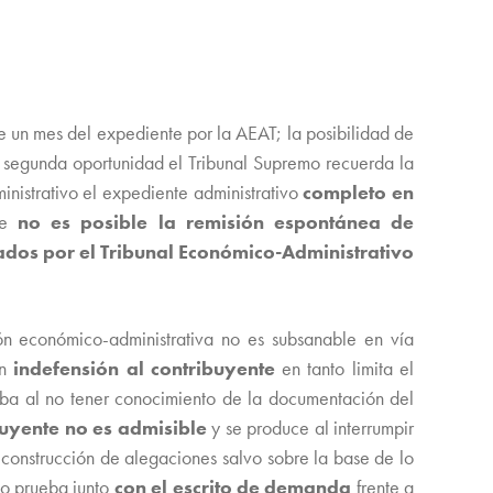
de un mes del expediente por la AEAT; la posibilidad de
na segunda oportunidad el Tribunal Supremo recuerda la
nistrativo el expediente administrativo
completo en
que
no es posible la remisión espontánea de
tados por el Tribunal Económico-Administrativo
ión económico-administrativa no es subsanable en vía
ón
indefensión al contribuyente
en tanto limita el
ueba al no tener conocimiento de la documentación del
buyente no es admisible
y se produce al interrumpir
 construcción de alegaciones salvo sobre la base de lo
o prueba junto
con el escrito de demanda
frente a