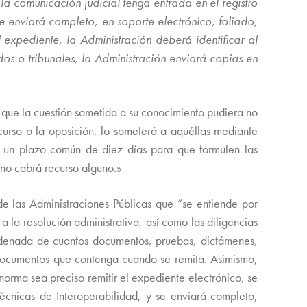
la comunicación judicial tenga entrada en el registro
e enviará completo, en soporte electrónico, foliado,
expediente, la Administración deberá identificar al
os o tribunales, la Administración enviará copias en
re que la cuestión sometida a su conocimiento pudiera no
ecurso o la oposición, lo someterá a aquéllas mediante
os un plazo común de diez días para que formulen las
 no cabrá recurso alguno.»
e las Administraciones Públicas que “se entiende por
la resolución administrativa, así como las diligencias
ordenada de cuantos documentos, pruebas, dictámenes,
s documentos que contenga cuando se remita. Asimismo,
orma sea preciso remitir el expediente electrónico, se
cnicas de Interoperabilidad, y se enviará completo,