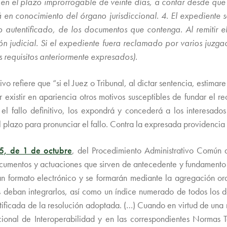
 en el plazo improrrogable de veinte días, a contar desde que 
 en conocimiento del órgano jurisdiccional. 4.
El expediente s
autentificado, de los documentos que contenga. Al remitir el 
n judicial.
Si el expediente fuera reclamado por varios juzgad
s requisitos anteriormente expresados
).
ivo refiere que “si el Juez o Tribunal, al dictar sentencia, estima
existir en apariencia otros motivos susceptibles de fundar el r
el fallo definitivo, los expondrá y concederá a los interesad
 plazo para pronunciar el fallo. Contra la expresada providencia
, de 1 de octubre
, del Procedimiento Administrativo Común d
umentos y actuaciones que sirven de antecedente y fundamento a 
án formato electrónico y se formarán mediante la agregación 
as deban integrarlos, así como un índice numerado de todos lo
tificada de la resolución adoptada. (…) Cuando en virtud de una n
onal de Interoperabilidad y en las correspondientes Normas Té