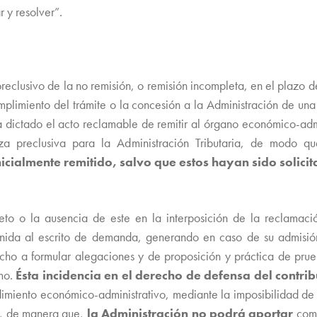
 y resolver”.
preclusivo de la no remisión, o remisión incompleta, en el plazo 
umplimiento del trámite o la concesión a la Administración de u
 dictado el acto reclamable de remitir al órgano económico-admi
za preclusiva para la Administración Tributaria, de modo 
cialmente remitido, salvo que estos hayan sido solici
eto o la ausencia de este en la interposición de la reclamac
 unida al escrito de demanda, generando en caso de su admisi
echo a formular alegaciones y de proposición y práctica de pr
smo.
Ésta incidencia en el derecho de defensa del contri
edimiento económico-administrativo, mediante la imposibilidad de
o, de manera que,
la Administración no podrá aportar
com