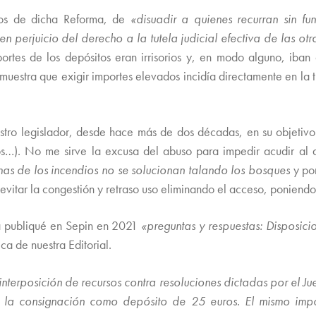
vos de dicha Reforma, de
«disuadir a quienes recurran sin f
n perjuicio del derecho a la tutela judicial efectiva de las o
ortes de los depósitos eran irrisorios y, en modo alguno, iban a
emuestra que exigir importes elevados incidía directamente en la tu
estro legislador, desde hace más de dos décadas, en su objetivo
sos…). No me sirve la excusa del abuso para impedir acudir al 
as de los incendios no se solucionan talando los bosques
y por
 evitar la congestión y retraso uso eliminando el acceso, poniendo
ya publiqué en Sepin en 2021
«preguntas y respuestas: Disposici
ca de nuestra Editorial.
interposición de recursos contra resoluciones dictadas por el J
sa la consignación como depósito de 25 euros. El mismo impo