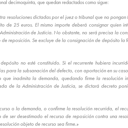
cional decimoquinta, que quedan redactados como sigue:
ra resoluciones dictadas por el juez o tribunal que no pongan f
to de 25 euros. El mismo importe deberá consignar quien int
Administración de Justicia. No obstante, no será precisa la con
o de reposición. Se excluye de la consignación de depósito la f
pósito no esté constituido. Si el recurrente hubiera incurrid
ías para la subsanación del defecto, con aportación en su caso
o o que inadmita la demanda, quedando firme la resolución i
ada de la Administración de Justicia, se dictará decreto pon
urso o la demanda, o confirme la resolución recurrida, el re
so de ser desestimado el recurso de reposición contra una reso
resolución objeto de recurso sea firme.»