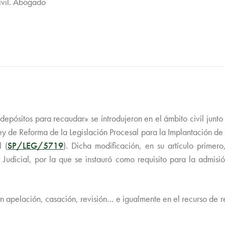
ivil. Abogado
depósitos para recaudar» se introdujeron en el ámbito civil junto
e Reforma de la Legislación Procesal para la Implantación de la
 (
SP/LEG/5719
).
Dicha modificación, en su artículo primer
Judicial, por la que se instauró como requisito para la admis
en apelación, casación, revisión… e igualmente en el recurso de r