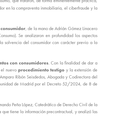
nsumo, que trataron, de forma eminentemente práctica,
or en la compraventa inmobiliaria, el ciberfraude y la
l consumidor
, de la mano de Adrián Gómez Linacero
onsumo). Se analizaron en profundidad los aspectos
 la solvencia del consumidor con carácter previo a la
entos con consumidores
. Con la finalidad de dar a
, el nuevo
procedimiento testigo
y la extensión de
te, Amparo Ribón Seisdedos, Abogada y Codirectora del
munidad de Madrid por el Decreto 52/2024, de 8 de
rnando Peña López, Catedrático de Derecho Civil de la
que tiene la información precontractual, y analizó las