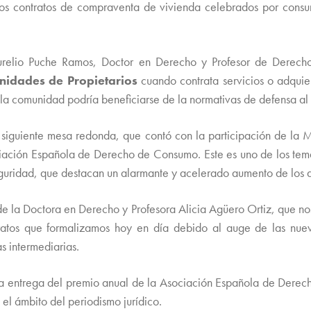
 los contratos de compraventa de vivienda celebrados por cons
Aurelio Puche Ramos, Doctor en Derecho y Profesor de Derecho
nidades de Propietarios
cuando contrata servicios o adqui
 la comunidad podría beneficiarse de la normativas de defensa al
 siguiente mesa redonda, que contó con la participación de la M
iación Española de Derecho de Consumo. Este es uno de los tem
eguridad, que destacan un alarmante y acelerado aumento de los de
e la Doctora en Derecho y Profesora Alicia Agüero Ortiz, que nos
tratos que formalizamos hoy en día debido al auge de las nue
s intermediarias.
 la entrega del premio anual de la Asociación Española de Derec
el ámbito del periodismo jurídico.