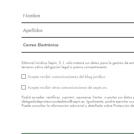
Editorial Jurídica Sepín, S. L. sólo tratará sus datos para la gestión de 
terceros salvo obligación legal o previo consentimiento.
Acepto recibir comunicaciones del blog jurídico
Acepto recibir otras comunicaciones de sepin.es.
Podrá acceder, rectificar, suprimir, oponerse, limitar, o portar sus dat
delegadodeprotecciondedatos@sepin.es. Igualmente, podrá ejercitar sus d
Puede consultar la información adicional y detallada sobre Protección 