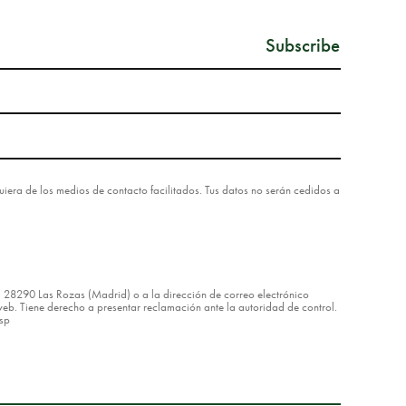
lquiera de los medios de contacto facilitados. Tus datos no serán cedidos a
8 – 28290 Las Rozas (Madrid) o a la dirección de correo electrónico
eb. Tiene derecho a presentar reclamación ante la autoridad de control.
asp