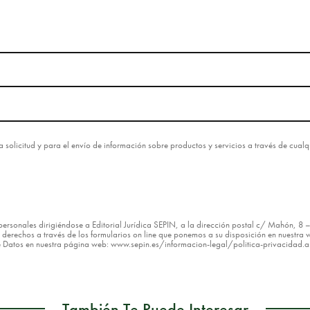
esta solicitud y para el envío de información sobre productos y servicios a través de cua
os personales dirigiéndose a Editorial Jurídica SEPIN, a la dirección postal c/ Mahón, 
erechos a través de los formularios on line que ponemos a su disposición en nuestra w
de Datos en nuestra página web: www.sepin.es/informacion-legal/politica-privacidad.
También Te Puede Interesar