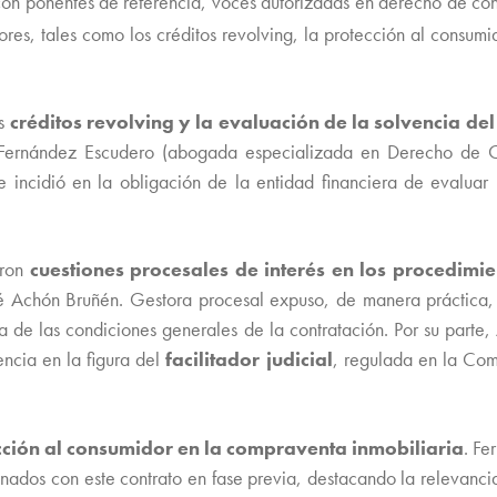
 con ponentes de referencia, voces autorizadas en derecho de co
es, tales como los créditos revolving, la protección al consumid
os
créditos revolving y la evaluación de la solvencia de
sa Fernández Escudero (abogada especializada en Derecho de C
se incidió en la obligación de la entidad financiera de evaluar
aron
cuestiones procesales de interés en los procedimi
é Achón Bruñén. Gestora procesal expuso, de manera práctica
ia de las condiciones generales de la contratación. Por su par
encia en la figura del
facilitador judicial
, regulada en la Co
cción al consumidor en la compraventa inmobiliaria
. Fe
ados con este contrato en fase previa, destacando la relevancia 