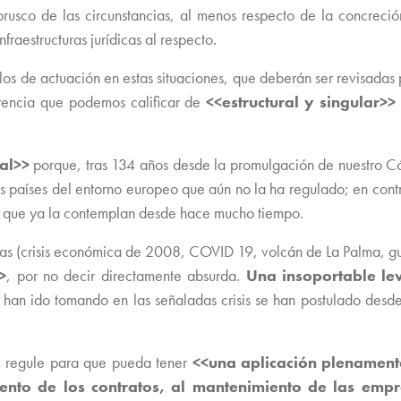
 brusco de las circunstancias, al menos respecto de la concrec
fraestructuras jurídicas al respecto.
os de actuación en estas situaciones, que deberán ser revisadas p
arencia que podemos calificar de
<<estructural y singular>>
ral>>
porque, tras 134 años desde la promulgación de nuestro Cód
 países del entorno europeo que aún no la ha regulado; en contra
 que ya la contemplan desde hace mucho tiempo.
fridas (crisis económica de 2008, COVID 19, volcán de La Palma, gu
>
, por no decir directamente absurda.
Una insoportable l
 han ido tomando en las señaladas crisis se han postulado desd
se regule para que pueda tener
<<una aplicación plenamen
ento de los contratos, al mantenimiento de las emp