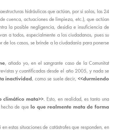
aestructuras hidráulicas que actúan, por sí solas, las 24
os de cuenca, actuaciones de limpieza, etc.), que actúan
ra la posible negligencia, desidia e insuficiencia de
salvan a todos, especialmente a los ciudadanos, pues su
or de los casos, se brinde a la ciudadanía para ponerse
me
, añado yo, en el sangrante caso de la Comunitat
revistas y cuantificadas desde el año 2005, y nada se
a inactividad
, como se suele decir,
<<durmiendo
o climático mata>>
. Esto, en realidad, es tanto una
el hecho de que
lo que realmente mata de forma
 si en estas situaciones de catástrofes que responden, en