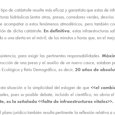
ipo de catástrofe resulte más eficaz y garantista que estas de infr
cturas hidráulicas (entre otras, presas, corredores verdes, desví
e acompañar a estos fenómenos atmosféricos, pero también cont
ión de dicha catástrofe.
En definitiva
, estas infraestructuras 
do o una alerta en el móvil; de los minutos u horas que, en el mej
sistencia, para exigir las pertinentes responsabilidades.
Máxi
rucción de una presa y el auxilio de un nuevo cauce, estaban p
n -Ecológica y Reto Demográfico, es decir,
20 años de absolut
sta situación a la simplicidad del eslogan de que
<<el cambi
dades, pues su posible debate, incluido el científico, no obvia 
e, es la señalada <<falta de infraestructuras vitales>>.
l plano jurídico también resulta pertinente la reflexión relativa a