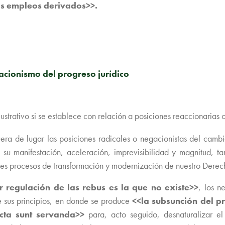
os empleos derivados>>.
acionismo del progreso jurídico
ustrativo si se establece con relación a posiciones reaccionarias
 fuera de lugar las posiciones radicales o negacionistas del cam
su manifestación, aceleración, imprevisibilidad y magnitud, tam
ales procesos de transformación y modernización de nuestro Derec
r regulación de las rebus es la que no existe>>
, los n
e sus principios, en donde se produce
<<la subsunción del p
cta sunt servanda>>
para, acto seguido, desnaturalizar el