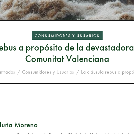
CONSUMIDORES Y USUARIOS
rebus a propósito de la devastado
Comunitat Valenciana
entradas
Consumidores y Usuarios
La cláusula rebus a propós
rduña Moreno