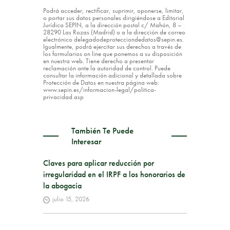
Podrá acceder, rectificar, suprimir, oponerse, limitar,
o portar sus datos personales dirigiéndose a Editorial
Jurídica SEPIN, a la dirección postal c/ Mahón, 8 –
28290 Las Rozas (Madrid) o a la dirección de correo
electrónico delegadodeprotecciondedatos@sepin.es.
Igualmente, podrá ejercitar sus derechos a través de
los formularios on line que ponemos a su disposición
en nuestra web. Tiene derecho a presentar
reclamación ante la autoridad de control. Puede
consultar la información adicional y detallada sobre
Protección de Datos en nuestra página web:
www.sepin.es/informacion-legal/politica-
privacidad.asp
También Te Puede
Interesar
Claves para aplicar reducción por
irregularidad en el IRPF a los honorarios de
la abogacía
julio 15, 2026