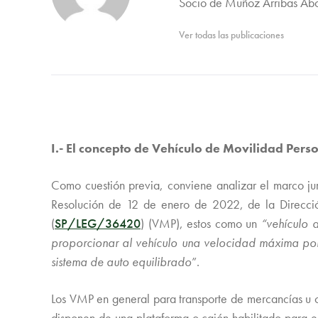
Socio de Muñoz Arribas Abo
Ver todas las publicaciones
I.- El concepto de Vehículo de Movilidad Pers
Como cuestión previa, conviene analizar el marco jur
Resolución de 12 de enero de 2022, de la Dirección
(
SP/LEG/36420
) (VMP), estos como un
“vehículo 
proporcionar al vehículo una velocidad máxima por
sistema de auto equilibrado
”.
Los VMP en general para transporte de mercancías u o
disponen de una plataforma o cajón habilitado para est