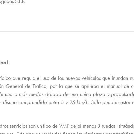
gados S.L.P.
onal
ídico que regula el uso de los nuevos vehículos que inundan nue
 General de Tráfico, por la que se aprueba el manual de car
de una o más ruedas dotado de una única plaza y propulsado
 diseño comprendida entre 6 y 25 km/h. Solo pueden estar equ
tros servicios son un tipo de VMP de al menos 3 ruedas, situándo
e uso. Este tipo de vehículos tienen las siguientes característi