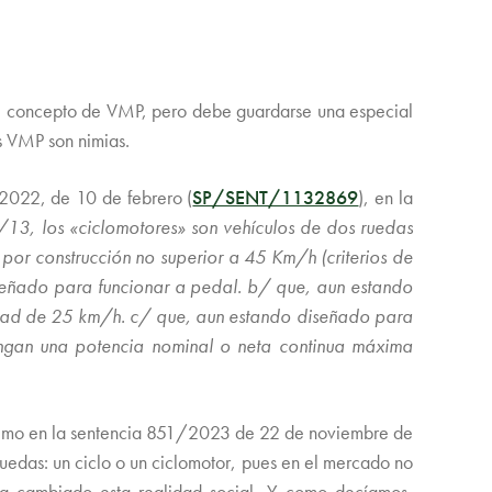
en el concepto de VMP, pero debe guardarse una especial
os VMP son nimias.
/2022, de 10 de febrero (
SP/SENT/1132869
), en la
/13, los «ciclomotores» son vehículos de dos ruedas
or construcción no superior a 45 Km/h (criterios de
é diseñado para funcionar a pedal. b/ que, aun estando
ocidad de 25 km/h. c/ que, aun estando diseñado para
tengan una potencia nominal o neta continua máxima
Supremo en la sentencia 851/2023 de 22 de noviembre de
 ruedas: un ciclo o un ciclomotor, pues en el mercado no
 ha cambiado esta realidad social. Y como decíamos,