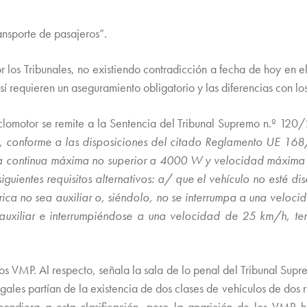
ansporte de pasajeros”.
 por los Tribunales, no existiendo contradicción a fecha de hoy 
 sí requieren un aseguramiento obligatorio y las diferencias con l
iclomotor se remite a la Sentencia del Tribunal Supremo n.º 120
ón, conforme a las disposiciones del citado Reglamento UE 168
ta continua máxima no superior a 4000 W y velocidad máxima p
s siguientes requisitos alternativos: a/ que el vehículo no est
rica no sea auxiliar o, siéndolo, no se interrumpa a una vel
a auxiliar e interrumpiéndose a una velocidad de 25 km/h, 
ir los VMP. Al respecto, señala la sala de lo penal del Tribunal 
legales partían de la existencia de dos clases de vehículos de dos
espondiera a esta clasificación, pero la aparición de los VMP