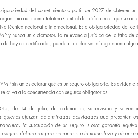
obligatoriedad del sometimiento a partir de 2027 de obtener un
organismo autónomo Jefatura Central de Tráfico en el que se acre
va técnica nacional e internacional. Esta obligatoriedad del cert
y nunca un ciclomotor. La relevancia jurídica de la falta de cer
de hoy no certificados, pueden circular sin infringir norma algu
P sin antes aclarar qué es un seguro obligatorio. Es evidente q
 relativa a la concurrencia con seguros obligatorios.
015, de 14 de julio, de ordenación, supervisión y solvenci
a quienes ejerzan determinadas actividades que presenten un
inanciera, la suscripción de un seguro u otra garantía equi
a exigida deberá ser proporcionada a la naturaleza y alcance d