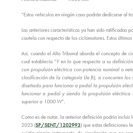
“Estos vehículos en ningún caso podrán dedicarse al tr
Las anteriores características ya han sido ratificadas
cautela con respecto de los ciclomotores. Estos últimos
Así, cuando el Alto Tribunal aborda el concepto de c
cual establecía “
Y en lo que respecta a su definici
con propulsión eléctrica con potencia nominal o ne
clasificación de la categoría Lle B), si concurren lo
diseñado para funcionar a pedal la propulsión eléct
funcionar a pedal y siendo la propulsión eléctric
superior a 1000 W
”.
Como es de notar, la anterior definición podría inclu
2023 (
SP/SENT/1202993
) que estas definiciones 
existía ningún instrumento de circulación que no r