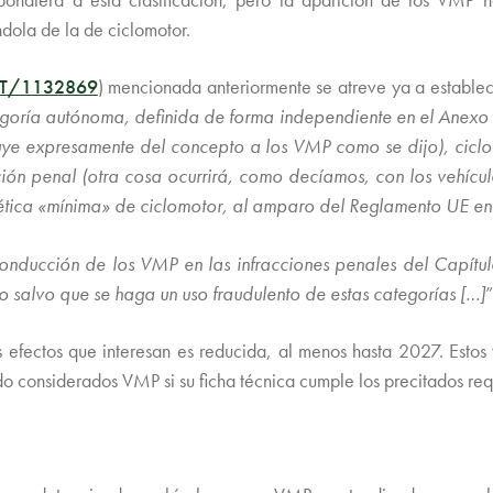
dola de la de ciclomotor.
T/1132869
) mencionada anteriormente se atreve ya a establece
goría autónoma, definida de forma independiente en el Anexo 
e expresamente del concepto a los VMP como se dijo), ciclom
ión penal (otra cosa ocurrirá, como decíamos, con los vehícu
tética «mínima» de ciclomotor, al amparo del Reglamento UE en 
 conducción de los VMP en las infracciones penales del Capítul
llo salvo que se haga un uso fraudulento de estas categorías […]
”
los efectos que interesan es reducida, al menos hasta 2027. Esto
ndo considerados VMP si su ficha técnica cumple los precitados requ