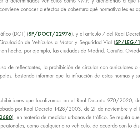
erar a determinados vehículos como VMP, y atendiendo a que 
conviene conocer a efectos de cobertura qué normativa les es apl
áfico (DGT) (
SP/DOCT/22976
), y el artículo 7 del Real Decr
 Circulación de Vehículos a Motor y Seguridad Vial (
SP/LEG/
 lo han hecho, por ejemplo, las ciudades de Madrid, Coruña, Ovie
 de reflectantes, la prohibición de circular con auriculares o e
pales, bastando informar que la infracción de estas normas y 
rohibiciones que localizamos en el Real Decreto 970/2020, d
probado por Real Decreto 1428/2003, de 21 de noviembre y el 
2680
), en materia de medidas urbanas de tráfico. Se regula que
as peatonales, como cualquier otro vehículo, de acuerdo con lo di