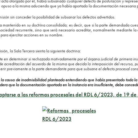
d acta otorgado por él, había subsanado cualquier defecto de postulación y represen
se opuso a la misma aduciendo que ya había aportado la documentación necesaria 
misión sin conceder la posibilidad de subsanar los defectos advertidos.
ya mantenido en su doctrina consolidada; es decir, que
si la parte demandada cues
ociedad recurrente, sino que será necesario acreditar, normalmente mediante la a
 para ejercitar acciones en su nombre
.
sión, la Sala Tercera sienta la siguiente doctrina:
ente en determinar si rechazada motivadamente por el órgano judicial de primera i
ta de acreditación del acuerdo de la misma que decida la interposición del recurso,
uerir previamente a la parte demandante para que subsane el defecto procesal con
 la causa de inadmisibilidad planteada entendiendo que había presentado toda la 
sidera que la documentación aportada en la instancia era insuficiente, debe concede
tarse a las reformas procesales del RDL 6/2023, de 19 de