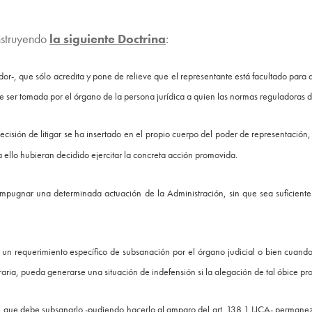
onstruyendo
la siguiente Doctrina
:
dor-, que sólo acredita y pone de relieve que el representante está facultado para
rá de ser tomada por el órgano de la persona jurídica a quien las normas reguladoras d
decisión de litigar se ha insertado en el propio cuerpo del poder de representació
ello hubieran decidido ejercitar la concreta acción promovida.
 impugnar una determinada actuación de la Administración, sin que sea suficient
un requerimiento específico de subsanación por el órgano judicial o bien cuando
aria, pueda generarse una situación de indefensión si la alegación de tal óbice pro
te que debe subsanarlo -pudiendo hacerlo al amparo del art. 138.1 LJCA- permane