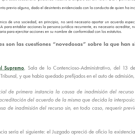
nto previo alguno, dado el desinterés evidenciado con la conducta de quien ha incu
ico de una sociedad, en principio, no será necesario aportar un acuerdo específ
LJCA para entablar acciones la persona jurídica recurrente, es necesario acreditar
aria para ejercitar acciones en su nombre de conformidad con los estatutos.
es son las cuestiones “novedosas” sobre la que han 
al Supremo
, Sala de lo Contencioso-Administrativo, del 13
o Tribunal, y que había quedado prefijados en el auto de admisión, 
ial de primera instancia la causa de inadmisión del recurso
 acreditación del acuerdo de la misma que decida la interposi
usa de inadmisión del recurso sin, en todo caso, requerir pr
ia sería el siguiente: el Juzgado apreció de oficio la existencia