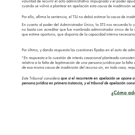
voluntad de recurrir el acto administrativo impugnado y el poder apu
cuando se volvió a plantear en apelación esta causa de inadmisión 
Por ello, afirma la sentencia, el TSJ no debió estimar la causa de inad
En cuanto al poder del Administrador Único, la STS nos recuerda lo 
no basta con acreditar que fue nombrado administrador único de la s
que estime oportuno, que disponía de la capacidad interna necesaria
Por último, y dando respuesta las cuestiones fijadas en el auto de admi
“
En respuesta a la cuestión de interés casacional planteada consist
relativa a la falta de legitimación de una persona jurídica por la fal
de esa misma causa de inadmisión del recurso sin, en todo caso, req
Este Tribunal considera
que si el recurrente en apelación se opone a
persona jurídica en primera instancia, y el tribunal de apelación con
¿Cómo adap