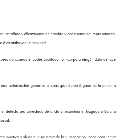
 actuar válida y eficazmente en nombre y por cuenta del representado;
e ésta atribuyan tal facultad.
n, pero no cuando el poder aportado no incorpora ningún dato del que
e una autorización genérica al correspondiente órgano de la persona
 el defecto sea apreciado de oficio al examinar el Juzgado o Sala la
cesal.
zca inactiva o alega que no procede la subsanación, cabe pronunciar