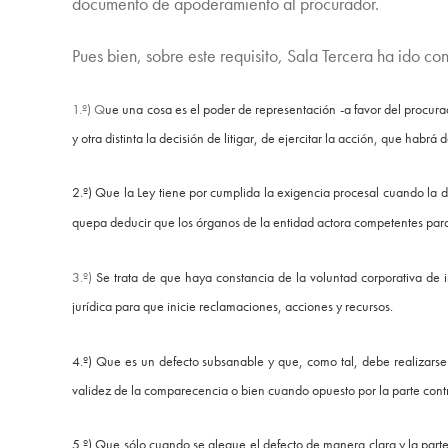
documento de apoderamiento al procurador.
Pues bien, sobre este requisito, Sala Tercera ha ido c
1.º) Q
ue una cosa es el poder de representación -a favor del procura
y otra distinta la decisión de litigar, de ejercitar la acción, que hab
2.º) Que la Ley tiene por cumplida la exigencia procesal cuando la 
quepa deducir que los órganos de la entidad actora competentes para 
3.º)
Se trata de que haya constancia de la voluntad corporativa de
jurídica para que inicie reclamaciones, acciones y recursos.
4.º) Que es un defecto subsanable y que, como tal, debe realizarse 
validez de la comparecencia o bien cuando opuesto por la parte contr
5.º) Que sólo cuando se alegue el defecto de manera clara y la par