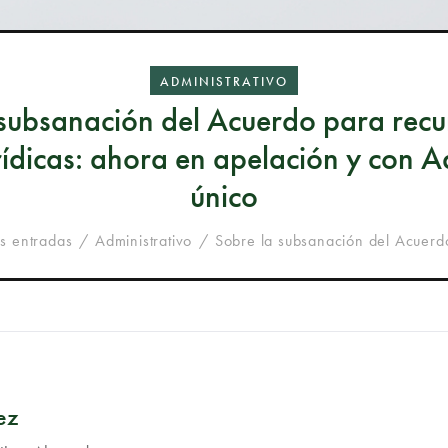
ADMINISTRATIVO
subsanación del Acuerdo para recur
rídicas: ahora en apelación y con A
único
as entradas
Administrativo
Sobre la subsanación del Acuerdo
ez