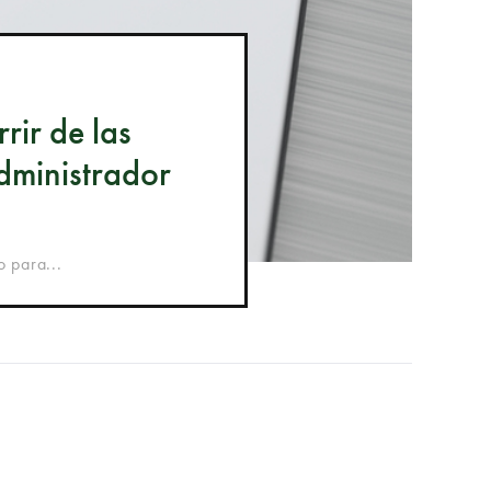
rir de las
dministrador
 para...