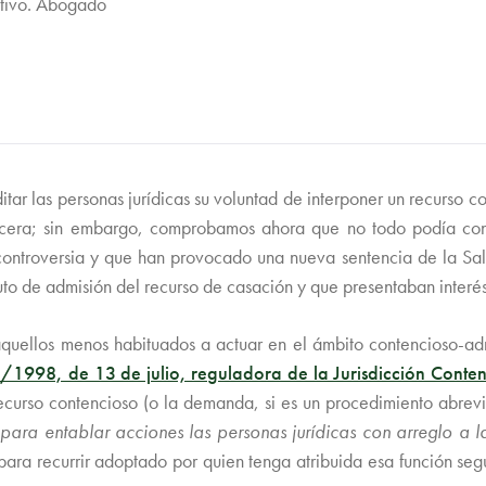
ativo. Abogado
tar las personas jurídicas su voluntad de interponer un recurso co
rcera; sin embargo, comprobamos ahora que no todo podía con
ntroversia y que han provocado una nueva sentencia de la Sala
auto de admisión del recurso de casación y que presentaban interé
quellos menos habituados a actuar en el ámbito contencioso-admin
/1998, de 13 de julio, reguladora de la Jurisdicción Conten
l recurso contencioso (o la demanda, si es un procedimiento abre
s para entablar acciones las personas jurídicas con arreglo a 
ra recurrir adoptado por quien tenga atribuida esa función segú