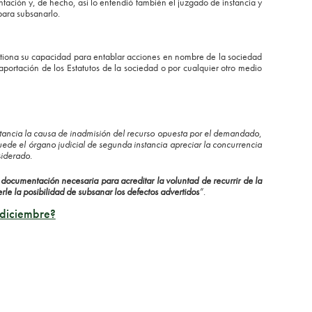
tación y, de hecho, así lo entendió también el juzgado de instancia y
para subsanarlo.
tiona su capacidad para entablar acciones en nombre de la sociedad
portación de los Estatutos de la sociedad o por cualquier otro medio
nstancia la causa de inadmisión del recurso opuesta por el demandado,
 puede el órgano judicial de segunda instancia apreciar la concurrencia
siderado.
documentación necesaria para acreditar la voluntad de recurrir de la
rle la posibilidad de subsanar los defectos advertidos
”
.
 diciembre?