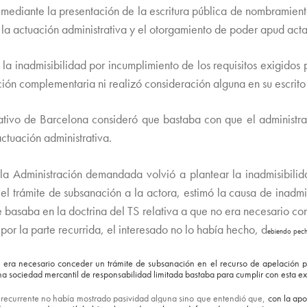
mediante la presentación de la escritura pública de nombramiento
la actuación administrativa y el otorgamiento de poder apud acta
la inadmisibilidad por incumplimiento de los requisitos exigidos 
ión complementaria ni realizó consideración alguna en su escrito
ativo de Barcelona consideró que bastaba con que el administr
ctuación administrativa.
 la Administración demandada volvió a plantear la inadmisibilida
ar el trámite de subsanación a la actora, estimó la causa de inad
se basaba en la doctrina del TS relativa a que no era necesario c
or la parte recurrida, el interesado no lo había hecho, d
ebiendo pech
 si era necesario conceder un trámite de subsanación en el recurso de apelació
una sociedad mercantil de responsabilidad limitada bastaba para cumplir con esta ex
el recurrente no había mostrado pasividad alguna sino que entendió que,
con la apo