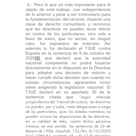
4.- Pero lo que es más importante para el
objeto de este trabajo, con independencia
de lo anterior y pese a ser innecesario para
la fundamentación del recurso, imparte una
clase de derecho comunitario y reconoce
que las directivas no pueden tener efecto
en contra de los particulares, sino solo a
favor de estos, que no serían, en ningún
caso, los supuestos de extinción. Así
además lo ha declarado el TJUE contra
España en la sentencia de 8 de octubre de
2020
[8]
, que declaró que la autoridad
nacional competente no podrá basarse
directamente en lo dispuesto en la Directiva
para adoptar una decisión de retorno y
hacer cumplir dicha decisión aun cuando no
existan circunstancias agravantes como
viene exigiendo la legislación nacional. El
TJUE declaró en su apartado 35 de la
“según reiterada
sentencia citada que
jurisprudencia del Tribunal de Justicia, las directivas
no pueden, por sí solas, crear obligaciones a cargo
de los particulares, pues los Estados miembros no
pueden invocar las disposiciones de las directivas,
en su calidad de tales, contra dichas personas
(véanse, en ese sentido, las sentencias de 26 de
febrero de 1986, Marshall, 152/84, 8/10/2020
EU:C:1986:84, apartado 48, y de 12 de diciembre