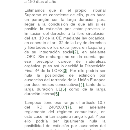
a 180 días al año.
Estimamos que ni el propio Tribunal
Supremo es consciente de ello, pues hace
un parangón con la larga duración para
llegar a la conclusión de que allí si es
posible la extinción por estar prevista la
limitación del derecho a la libre circulación
del art. 19 de la CE mediante ley orgánica,
en concreto el art. 32 de la Ley de derechos
y libertades de los extranjeros en España y
de su integración social
[2]
, en adelante
LOEX. Sin embargo no se da cuenta que
ese precepto carece de naturaleza
orgánica, pues así lo decidió la Disposición
Final 4ª de la LOEX
[3]
. Por ello podría ser
nula la posibilidad de extinción por
ausencias del territorio de la Unión Europea
por doce meses consecutivos
[4]
, tanto de la
larga duración UE
[5]
como de la larga
duración interna
[6]
Tampoco tiene ese rango el artículo 10.7
del RD 240/2007
[7]
, en adelante
reglamento del régimen comunitario, en
este caso, ni tan siquiera rango legal. Y por
ello podría ser igualmente nula la
posibilidad de extinción por ausencias del