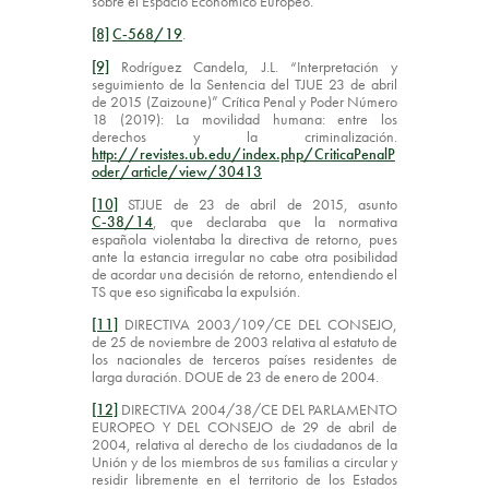
sobre el Espacio Económico Europeo.
[8]
C‑568/19
.
[9]
Rodríguez Candela, J.L. “Interpretación y
seguimiento de la Sentencia del TJUE 23 de abril
de 2015 (Zaizoune)” Crítica Penal y Poder Número
18 (2019): La movilidad humana: entre los
derechos y la criminalización.
http://revistes.ub.edu/index.php/CriticaPenalP
oder/article/view/30413
[10]
STJUE de 23 de abril de 2015, asunto
C‑38/14
, que declaraba que la normativa
española violentaba la directiva de retorno, pues
ante la estancia irregular no cabe otra posibilidad
de acordar una decisión de retorno, entendiendo el
TS que eso significaba la expulsión.
[11]
DIRECTIVA 2003/109/CE DEL CONSEJO,
de 25 de noviembre de 2003 relativa al estatuto de
los nacionales de terceros países residentes de
larga duración. DOUE de 23 de enero de 2004.
[12]
DIRECTIVA 2004/38/CE DEL PARLAMENTO
EUROPEO Y DEL CONSEJO de 29 de abril de
2004, relativa al derecho de los ciudadanos de la
Unión y de los miembros de sus familias a circular y
residir libremente en el territorio de los Estados