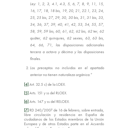
Ley: 1, 2, 3, 4.1, 4.3, 5, 6, 7, 8, 9, 11, 15,
16, 17, 18, 18 bis, 19, 20, 21, 22.1, 23, 24,
25, 25 bis, 27, 29, 30, 30 bis, 31, 31 bis, 33,
34, 36, 37, 39, 40, 41, 42, 53, 54, 55, 57,
58, 59, 59 bis, 60, 61, 62, 62 bis, 62 ter, 62
quáter, 62 quinquies, 62 sexies, 63, 63 bis,
64, 66, 71, las disposiciones adicionales
tercera a octava y décima y las disposiciones
finales.
Los preceptos no incluidos en el apartado
anterior no tienen naturaleza orgánica.”
[4]
Art. 32.5 c) de la LOEX.
[5]
Arts. 151 y ss del RLOEX.
[6]
Arts. 147 y ss del RELOEX.
[7]
RD 240/2007 de 16 de febrero, sobre entrada,
libre circulación y residencia en España de
ciudadanos de los Estados miembros de la Unión
Europea y de otros Estados parte en el Acuerdo