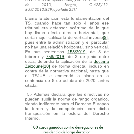
de 2013, Portgás, C‑425/12,
EU:C:2013:829,apartado 22).”
Llama la atención esta fundamentación del
TS, cuando hace tan solo 4 años ese
tribunal era defensor acérrimo de lo que
hoy llama efecto directo horizontal, que
sería mejor calificarlo de vertical inverso
[9]
,
pues entre la administración y el particular
no hay una relación horizontal, sino vertical.
En sus sentencias
153/2019
, de 8 de
febrero y
758/2019
, de 3 de junio entre
otras, defendió la aplicación de la
doctrina
Zaizoune
[10]
de forma directa, incluso en
contra de la normativa nacional, hasta que
el TSJUE le enmendó la plana en la
sentencia de 8 de octubre de 2020, antes
citada.
5.- Además declara que las directivas no
pueden suplir la norma de rango orgánico,
siendo indiferente para el Derecho Europeo
la forma y la competencia para dicha
transposición en la esfera del Derecho
Interno.
100 casos ganados contra denegaciones de
residencia de larga duración