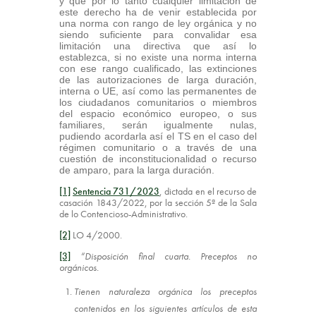
y que por lo tanto cualquier limitación de
este derecho ha de venir establecida por
una norma con rango de ley orgánica y no
siendo suficiente para convalidar esa
limitación una directiva que así lo
establezca, si no existe una norma interna
con ese rango cualificado, las extinciones
de las autorizaciones de larga duración,
interna o UE, así como las permanentes de
los ciudadanos comunitarios o miembros
del espacio económico europeo, o sus
familiares, serán igualmente nulas,
pudiendo acordarla así el TS en el caso del
régimen comunitario o a través de una
cuestión de inconstitucionalidad o recurso
de amparo, para la larga duración.
[1]
Sentencia 731/2023
, dictada en el recurso de
casación 1843/2022, por la sección 5ª de la Sala
de lo Contencioso-Administrativo.
[2]
LO 4/2000.
[3]
“Disposición final cuarta. Preceptos no
orgánicos.
Tienen naturaleza orgánica los preceptos
contenidos en los siguientes artículos de esta