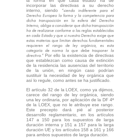
la forma en que cada estado ha de
incorporar las directivas a su derecho
“siendo
indiferente para el
interno, siendo
Derecho Europeo la forma y la competencia para
dicha transposición en la esfera del Derecho
Interno, obliga a considerar que dicha transposición
ha de realizarse conforme a las reglas establecidas
en cada Estado y que si nuestro Derecho exige que
estas materias que limitan derechos fundamentales
requieren el rango de ley orgánica, es esta
categoría de norma la que debe trasponer la
directiva.”
Por ello la existencia de directivas
que establezcan como causa de extinción
de la residencia las ausencias del territorio
de la unión, en ningún caso podrían
sustituir la necesidad de ley orgánica que
así lo regule, como antes se ha justificado.
El artículo 32 de la LOEX, como ya dijimos,
carece del rango de ley orgánica, siendo
una ley ordinaria, por aplicación de la DF 4ª
de la LOEX, que no le atribuye ese rango.
Este precepto dará pié al posterior
desarrollo reglamentario, en los artículos
147 a 150 para los supuestos de larga
duración interna y 151 a 157 para la larga
duración UE y los artículos 158 a 161 y 166
para ambos supuestos de larga duración.