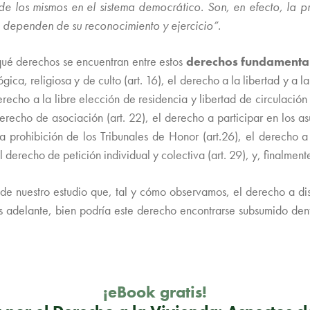
de los mismos en el sistema democrático. Son, en efecto, la p
a dependen de su reconocimiento y ejercicio”.
qué derechos se encuentran entre estos
derechos fundamental
lógica, religiosa y de culto (art. 16), el derecho a la libertad y a 
erecho a la libre elección de residencia y libertad de circulación
derecho de asociación (art. 22), el derecho a participar en los asu
), la prohibición de los Tribunales de Honor (art.26), el derecho 
l derecho de petición individual y colectiva (art. 29), y, finalmen
 nuestro estudio que, tal y cómo observamos, el derecho a disf
 adelante, bien podría este derecho encontrarse subsumido dent
¡eBook gratis!