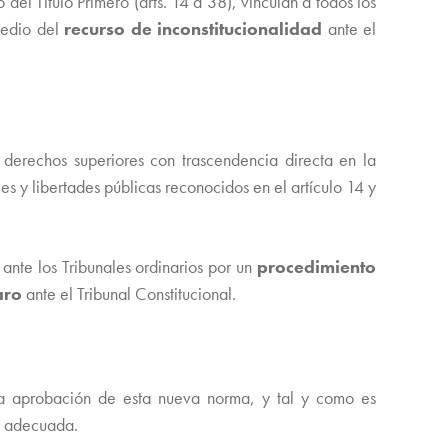
del Título Primero (arts. 14 a 38), vinculan a todos los
 medio del
recurso de inconstitucionalidad
ante el
derechos superiores con trascendencia directa en la
es y libertades públicas reconocidos en el artículo 14 y
ante los Tribunales ordinarios por un
procedimiento
aro
ante el Tribunal Constitucional.
 la aprobación de esta nueva norma, y tal y como es
 y adecuada.