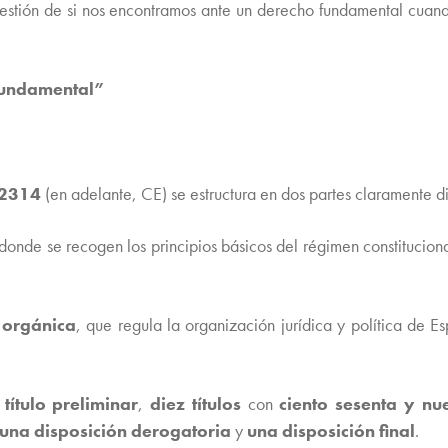
cuestión de si nos encontramos ante un derecho fundamental cua
 fundamental”
2314
(en adelante, CE) se estructura en dos partes claramente d
 donde se recogen los principios básicos del régimen constitucio
 orgánica
, que regula la organización jurídica y política de E
n
título preliminar
,
diez títulos
con
ciento sesenta y nue
una disposición derogatoria
y
una disposición final
.