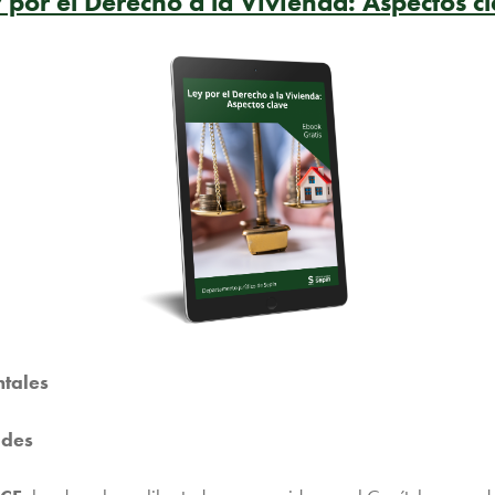
 por el Derecho a la Vivienda: Aspectos c
ntales
ades