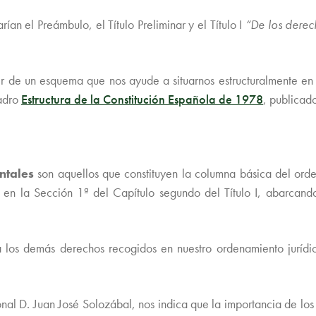
an el Preámbulo, el Título Preliminar y el Título I
“De los derec
er de un esquema que nos ayude a situarnos estructuralmente en 
uadro
Estructura de la Constitución Española de 1978
, publicado
ntales
son aquellos que constituyen la columna básica del orde
n la Sección 1ª del Capítulo segundo del Título I, abarcando 
a los demás derechos recogidos en nuestro ordenamiento jurídi
onal D. Juan José Solozábal, nos indica que la importancia de l