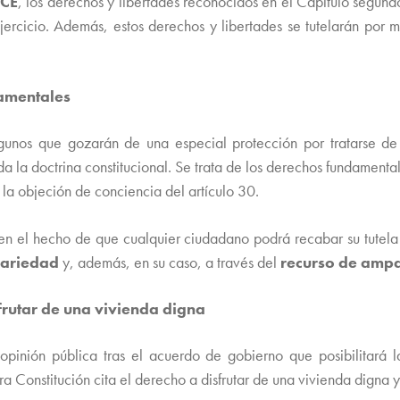
 CE
, los derechos y libertades reconocidos en el Capítulo segundo 
ejercicio. Además, estos derechos y libertades se tutelarán por
damentales
gunos que gozarán de una especial protección por tratarse de 
a la doctrina constitucional. Se trata de los derechos fundamental
 la objeción de conciencia del artículo 30.
 en el hecho de que cualquier ciudadano podrá recabar su tutela 
mariedad
y, además, en su caso, a través del
recurso de amp
sfrutar de una vivienda digna
 opinión pública tras el acuerdo de gobierno que posibilitará
a Constitución cita el derecho a disfrutar de una vivienda digna