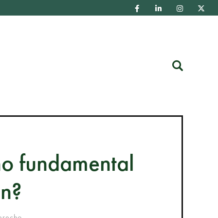
Buscar
cho fundamental
ón?
erecho...