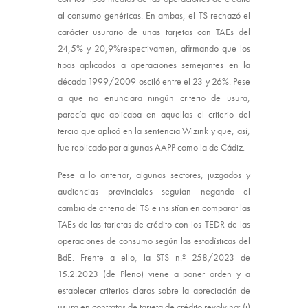
al consumo genéricas. En ambas, el TS rechazó el
carácter usurario de unas tarjetas con TAEs del
24,5% y 20,9%respectivamen, afirmando que los
tipos aplicados a operaciones semejantes en la
década 1999/2009 osciló entre el 23 y 26%. Pese
a que no enunciara ningún criterio de usura,
parecía que aplicaba en aquellas el criterio del
tercio que aplicó en la sentencia Wizink y que, así,
fue replicado por algunas AAPP como la de Cádiz.
Pese a lo anterior, algunos sectores, juzgados y
audiencias provinciales seguían negando el
cambio de criterio del TS e insistían en comparar las
TAEs de las tarjetas de crédito con los TEDR de las
operaciones de consumo según las estadísticas del
BdE. Frente a ello, la STS n.º 258/2023 de
15.2.2023 (de Pleno) viene a poner orden y a
establecer criterios claros sobre la apreciación de
usura en contratos de tarjeta de crédito revolving: (i)