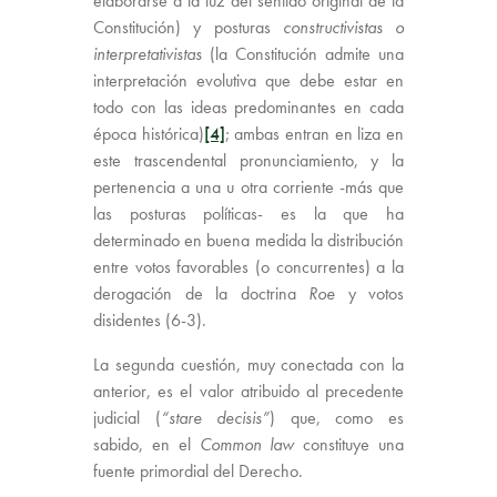
elaborarse a la luz del sentido original de la
Constitución) y posturas
constructivistas o
interpretativistas
(la Constitución admite una
interpretación evolutiva que debe estar en
todo con las ideas predominantes en cada
época histórica)
[4]
; ambas entran en liza en
este trascendental pronunciamiento, y la
pertenencia a una u otra corriente -más que
las posturas políticas- es la que ha
determinado en buena medida la distribución
entre votos favorables (o concurrentes) a la
derogación de la doctrina
Roe
y votos
disidentes (6-3).
La segunda cuestión, muy conectada con la
anterior, es el valor atribuido al precedente
judicial (
“stare decisis”
) que, como es
sabido, en el
Common law
constituye una
fuente primordial del Derecho.