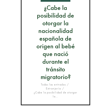
¿Cabe la
posibilidad de
otorgar la
nacionalidad
española de
origen al bebé
que nació
durante el
tránsito
migratorio?
Todas las entradas
Extranjería
¿Cabe la posibilidad de otorgar
la...