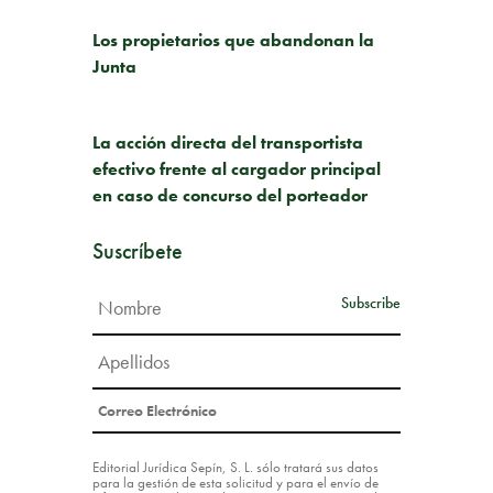
PUBLICACIÓN ANTERIOR
Los propietarios que abandonan la
Junta
SIGUIENTE PUBLICACIÓN
La acción directa del transportista
efectivo frente al cargador principal
en caso de concurso del porteador
Suscríbete
Editorial Jurídica Sepín, S. L. sólo tratará sus datos
para la gestión de esta solicitud y para el envío de