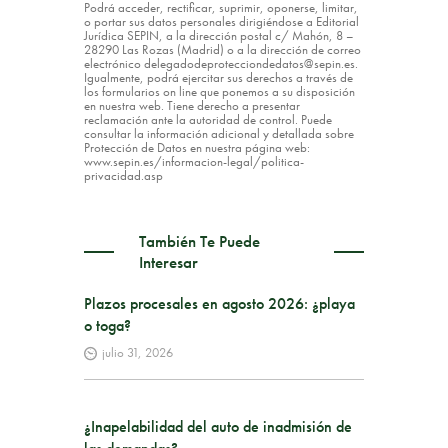
Podrá acceder, rectificar, suprimir, oponerse, limitar,
o portar sus datos personales dirigiéndose a Editorial
Jurídica SEPIN, a la dirección postal c/ Mahón, 8 –
28290 Las Rozas (Madrid) o a la dirección de correo
electrónico delegadodeprotecciondedatos@sepin.es.
Igualmente, podrá ejercitar sus derechos a través de
los formularios on line que ponemos a su disposición
en nuestra web. Tiene derecho a presentar
reclamación ante la autoridad de control. Puede
consultar la información adicional y detallada sobre
Protección de Datos en nuestra página web:
www.sepin.es/informacion-legal/politica-
privacidad.asp
También Te Puede
Interesar
Plazos procesales en agosto 2026: ¿playa
o toga?
julio 31, 2026
¿Inapelabilidad del auto de inadmisión de