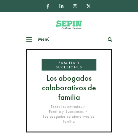
Menú
Buscar
FAMILIA Y
SUCESIONES
Los abogados
colaborativos de
familia
Todas las entradas
Familia y Sucesiones
Los abogados colaborativos de
familia