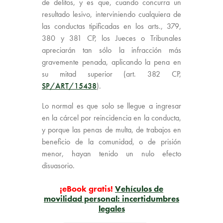
de delitos, y es que, cuando concurra un
resultado lesivo, interviniendo cualquiera de
las conductas tipificadas en los arts., 379,
380 y 381 CP, los Jueces o Tribunales
apreciarán tan sólo la infracción más
gravemente penada, aplicando la pena en
su mitad superior (art. 382 CP,
SP/ART/15438
).
Lo normal es que solo se llegue a ingresar
en la cárcel por reincidencia en la conducta,
y porque las penas de multa, de trabajos en
beneficio de la comunidad, o de prisión
menor, hayan tenido un nulo efecto
disuasorio.
¡eBook gratis!
Vehículos de
movilidad personal: incertidumbres
legales