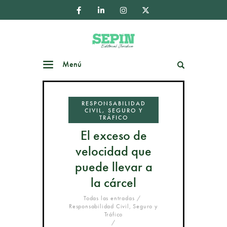
Menú
Buscar
RESPONSABILIDAD
CIVIL, SEGURO Y
TRÁFICO
El exceso de
velocidad que
puede llevar a
la cárcel
Todas las entradas
Responsabilidad Civil, Seguro y
Tráfico