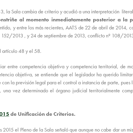
, la Sala cambia de criterio y acudió a una interpretación literal
e constriñe al momento inmediatamente posterior a la
ntido, y entre los más recientes, AATS de 22 de abril de 2014, c
º 152/2013 , y 24 de septiembre de 2013, conflicto nº 108/2013
l artículo 48 y el 58.
iar entre competencia objetiva y competencia territorial, de 
encia objetiva, se entiende que el legislador ha querido limitar e
con la previsión legal para el control a instancia de parte, pues l
, una vez determinado el órgano judicial territorialmente com
2015
de Unificación de Criterios.
os 2015 el Pleno de la Sala señaló que aunque no cabe dar un mi