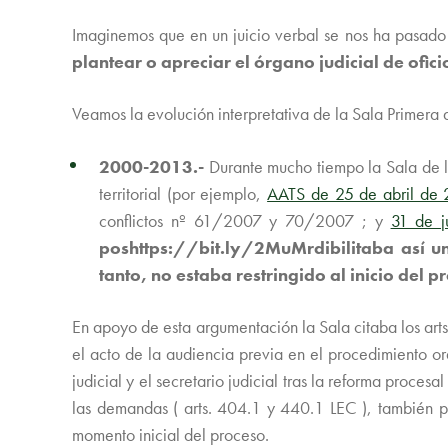
Imaginemos que en un juicio verbal se nos ha pasado e
plantear o apreciar el órgano judicial de ofici
Veamos la evolución interpretativa de la Sala Primera 
2000-2013.-
Durante mucho tiempo la Sala de lo
territorial (por ejemplo,
AATS de 25 de abril de
conflictos nº 61/2007 y 70/2007 ; y
31 de j
poshttps://bit.ly/2MuMrdibilitaba así un
tanto, no estaba restringido al inicio del p
En apoyo de esta argumentación la Sala citaba los art
el acto de la audiencia previa en el procedimiento ord
judicial y el secretario judicial tras la reforma proc
las demandas ( arts. 404.1 y 440.1 LEC ), también pa
momento inicial del proceso.