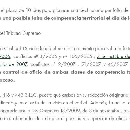
l plazo de 10 días para plantear una declinatoria por falta de c
o una posible falta de competencia territorial el día de l
del Tribunal Supremo:
 Civil del TS vino dando el mismo tratamiento procesal a la fal
 2006
, conflictos nº 3/2006 y nº 105/2005 ;
3 de octubre d
ulio de 2007
, conflictos nº 2/2007 , 21/2007 y 46/2007 ),
 control de oficio de ambas clases de competencia ta
roceso.
s. 416 y 443.3 LEC, puesto que ambos en su redacción originaria
inario y en el acto de la vista en el verbal. Además, la actual d
esal operada por la Ley Orgánica 13/2009, de 3 de noviembre, en c
rece abonar la idea de que el juez pueda apreciar de oficio su 