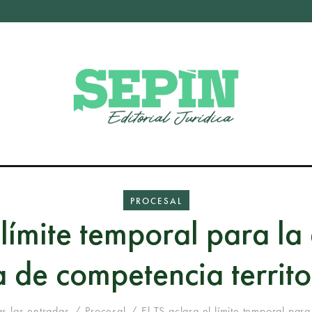
PROCESAL
 límite temporal para la
ta de competencia territo
s las entradas
Procesal
El TS aclara el límite temporal para 