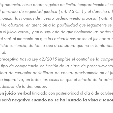
risprudencial hasta ahora seguida de limitar temporalmente el con
rincipio de seguridad jurídica ( art. 9.3 CE ) y el derecho a la 
monizar las normas de nuestro ordenamiento procesal ( arts. 4
a. No obstante, en atención a la posibilidad que legalmente s
el juicio verbal, y en el supuesto de que finalmente las partes n
ial será el momento en que las actuaciones pasen al juez para 
dictar sentencia, de forma que si considera que no es territor
ial.
 preceptiva tras la Ley 42/2015 impide el control de la compete
e tipo de competencia en función de la clase de procedimient
ra de cualquier posibilidad de control precisamente en el juic
a imperativa) en todos los casos en que el letrado de la adminis
e admisión de la demanda».
un juicio verbal
(iniciado con posterioridad al día 6 de octu
a será negativa cuando no se ha instado la vista a tenor