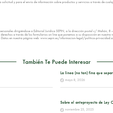
esta solicitud y para el envío de información sobre productos y servicios a través de cua
os personales dirigiéndose a Editorial Jurídica SEPIN, a la dirección postal c/ Mahón, 
erechos a través de los formularios on line que ponemos a su disposición en nuestra w
de Datos en nuestra página web: www.sepin.es/informacion-legal/politica-privacidad.
También Te Puede Interesar
La línea (no tan) fina que sepa
mayo 8, 2026
Sobre el anteproyecto de Ley O
noviembre 25, 2025