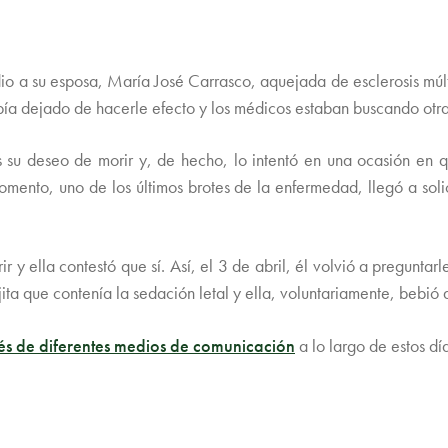
idio a su esposa, María José Carrasco, aquejada de esclerosis mú
bía dejado de hacerle efecto y los médicos estaban buscando otra
 su deseo de morir y, de hecho, lo intentó en una ocasión en q
mento, uno de los últimos brotes de la enfermedad, llegó a solic
r y ella contestó que sí. Así, el 3 de abril, él volvió a preguntarl
ajita que contenía la sedación letal y ella, voluntariamente, bebió
vés de diferentes medios de comunicación
a lo largo de estos dí