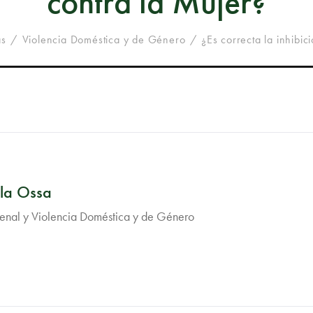
contra la Mujer?
as
Violencia Doméstica y de Género
¿Es correcta la inhibici
 la Ossa
Penal y Violencia Doméstica y de Género