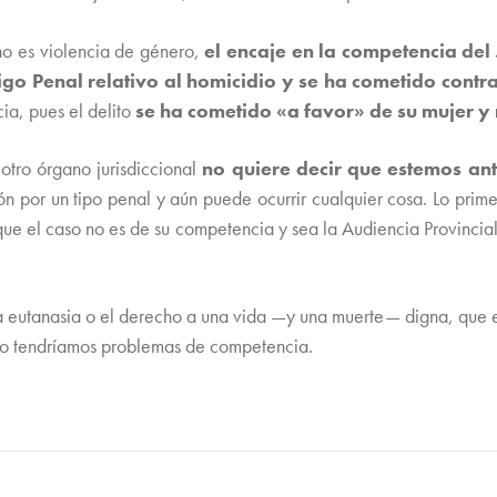
o no es violencia de género,
el encaje en la competencia del
digo Penal relativo al homicidio y se ha cometido contr
cia, pues el delito
se ha cometido «a favor» de su mujer y 
otro órgano jurisdiccional
no quiere decir que estemos ant
ión por un tipo penal y aún puede ocurrir cualquier cosa. Lo pr
que el caso no es de su competencia y sea la Audiencia Provincia
la eutanasia o el derecho a una vida —y una muerte— digna, que 
 no tendríamos problemas de competencia.