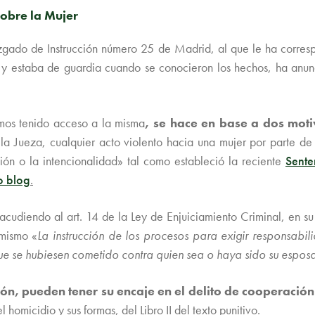
sobre la Mujer
zgado de Instrucción número 25 de Madrid, al que le ha corresp
 y estaba de guardia cuando se conocieron los hechos, ha anunc
mos tenido acceso a la misma
, se hace en base a dos moti
la Jueza, cualquier acto violento hacia una mujer por parte de
ón o la intencionalidad» tal como estableció la reciente
Sente
o blog
.
 acudiendo al art. 14 de la Ley de Enjuiciamiento Criminal, en 
 mismo «
La instrucción de los procesos para exigir responsabili
ue se hubiesen cometido contra quien sea o haya sido su espos
ón, pueden tener su encaje en el delito de cooperación a
 homicidio y sus formas, del Libro II del texto punitivo.